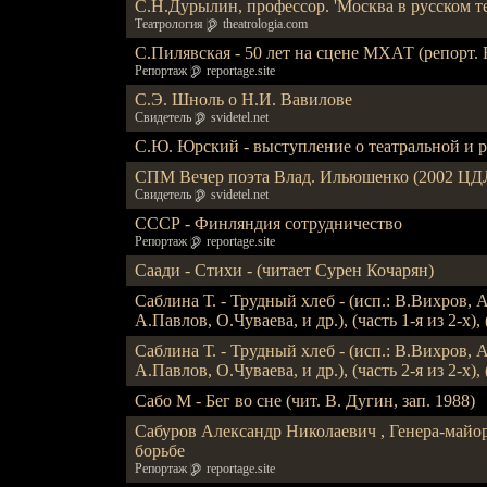
С.Н.Дурылин, профессор. 'Москва в русском те
Театрология
theatrologia.com
С.Пилявская - 50 лет на сцене МХАТ (репорт.
Репортаж
reportage.site
С.Э. Шноль о Н.И. Вавилове
Свидетель
svidetel.net
С.Ю. Юрский - выступление о театральной и р
СПМ Вечер поэта Влад. Ильюшенко (2002 ЦД
Свидетель
svidetel.net
СССР - Финляндия сотрудничество
Репортаж
reportage.site
Саади - Стихи - (читает Сурен Кочарян)
Саблина Т. - Трудный хлеб - (исп.: В.Вихров
А.Павлов, О.Чуваева, и др.), (часть 1-я из 2-х), 
Саблина Т. - Трудный хлеб - (исп.: В.Вихров
А.Павлов, О.Чуваева, и др.), (часть 2-я из 2-х), 
Сабо М - Бег во сне (чит. В. Дугин, зап. 1988)
Сабуров Александр Николаевич , Генера-майор
борьбе
Репортаж
reportage.site