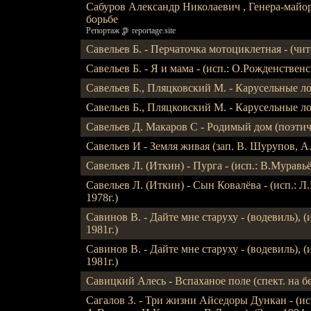
Сабуров Александр Николаевич , Генера-майор
борьбе
Репортаж
reportage.site
Савельев Б. - Перчаточка мотоциклетная - (чи
Савельев Б. - Я и мама - (исп.: О.Рожденственс
Савельев Б., Пляцковский М. - Карусельные л
Савельев Б., Пляцковский М. - Карусельные л
Савельев Д. Макаров С - Родимый дом (поэтич. 
Савельев И - Земля живая (зап. В. Шурупов, А.
Савельев Л. (Иткин) - Пурга - (исп.: В.Муравьё
Савельев Л. (Иткин) - Сын Ковалёва - (исп.: Л
1978г.)
Савинов В. - Дайте мне старуху - (водевиль), (
1981г.)
Савинов В. - Дайте мне старуху - (водевиль), (
1981г.)
Савицкий Алесь - Вспаханое поле (спект. на бе
Сагалов З. - Три жизни Айседоры Дункан - (и