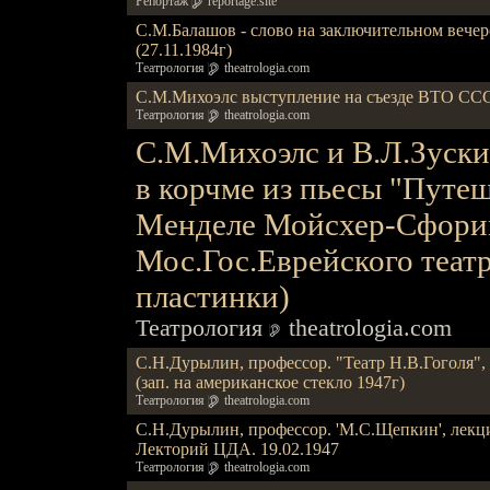
Репортаж
reportage.site
С.М.Балашов - слово на заключительном вечер
(27.11.1984г)
Театрология
theatrologia.com
С.М.Михоэлс выступление на съезде ВТО СССР 
Театрология
theatrologia.com
С.М.Михоэлс и В.Л.Зуски
в корчме из пьесы "Путеш
Менделе Мойсхер-Сфорим,
Мос.Гос.Еврейского театр
пластинки)
Театрология
theatrologia.com
С.Н.Дурылин, профессор. "Театр Н.В.Гоголя", л
(зап. на американское стекло 1947г)
Театрология
theatrologia.com
С.Н.Дурылин, профессор. 'М.С.Щепкин', лекция 
Лекторий ЦДА. 19.02.1947
Театрология
theatrologia.com