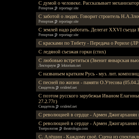
С думой о человеке. Рассказывает механизатор
Репортаж
reportage.site
С заботой о людях. Говорит строитель Н.А.Зл
Репортаж
reportage.site
С землей надо работать. Делегат XXVI съезд
Репортаж
reportage.site
С красками по Тибету - Передача о Рерихе (ЛР
С ледяной съезжая горки (стих)
С любовью встретиться (Звенит январская вьюга
Лекториум
lektorium.net
С названьем кратким Русь - муз. лит. компози
С песней по жизни - памяти О.Утесова (05.04.
Свидетель
svidetel.net
С поэтом русского зарубежья Иваном Елагины
27.2.77г)
Свидетель
svidetel.net
С революцией в сердце - Армен Джигарханян 
С революцией в сердце - Армен Джигарханян 
Театрология
theatrologia.com
С. Алёшин - Каждому своё. Сцена из спектакл