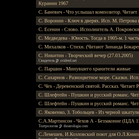
Куранин 1967
С. Баневич - Что услышал композитор. Читает 
С. Воронин - Ключ в дверях. Исп. М. Петрова 
С. Есенин - Слово. Исполнитель А. Покровск
С. Медведева - Юность. Тогда в 1905-м. 1 часть
С. Михалков - Стихи. (Читают Зинаида Бокаре
С. Никитин - Творческий вечер (27.03.2005)
Свидетель
svidetel.net
С. Паршин - Минувшего хранители живые
С. Сахарнов - Разноцветное море. Сказки. Исп
С. Чех - Деревенский святой. Рассказ. Читает Р
С. Шлефтейн - Пушкин и русский романс. Чита
С. Шлефтейн - Пушкин и русский романс. Чита
С. Яковенко, З. Тобольцев - Из черной шкатул
С.А.Мартинсон - Чехов А - Беззаконие (ЦДА 15
Театрология
theatrologia.com
С.Лемешев, И.Козловский поют для О.Л.Книп