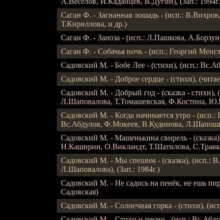
А.Веселов, И.Каданцев, В.Дугин), (Зап.: 1994г.
Саган Ф. - Загнанная лошадь - (исп.: В.Вихров
Т.Кириллова, и др.)
Саган Ф. - Заноза - (исп.: Л.Пашкова, А.Борзун
Саган Ф. - Собачья ночь - (исп.: Георгий Менгл
Садовский М. - Бобе Лее - (стихи), (исп.: Вс.
Садовский М. - Доброе сердце - (стихи), (читае
Садовский М. - Добрый год - (сказка - стихи), 
Л.Шаповалова, Т.Томашевская, Ф.Костина, Ю.Ге
Садовский М. - Когда начинается утро - (исп.
Вс.Абдулов, Ф.Мокеев, В.Кудинова, Л.Шапошник
Садовский М. - Машенькина свирель - (сказка)
Н.Каширин, О.Викландт, Т.Шатилова, С.Травкин
Садовский М. - Мы спешим - (сказка), (исп.: 
Л.Шаповалова), (Зап.: 1984г.)
Садовский М. - Не садись на пенёк, не ешь пиро
Садовская)
Садовский М. - Солнечная горка - (стихи), (ис
Садовский М. - Стихи и песни - (исп.: Вс.Абдул