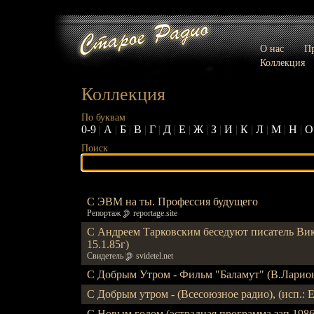
О нас
Пр
Коллекция
Коллекция
По буквам
0-9
|
А
|
Б
|
В
|
Г
|
Д
|
Е
|
Ж
|
З
|
И
|
К
|
Л
|
М
|
Н
|
О
Поиск
С ЭВМ на ты. Профессия будущего
Репортаж
reportage.site
С Андреем Тарковским беседуют писатель Ви
15.1.85г)
Свидетель
svidetel.net
С Добрым Утром - Фильм "Баламут" (В.Ларион
С Добрым утром - (Всесоюзное радио), (исп.: Е.
С Новым годом (эстрадная программа зап.1986