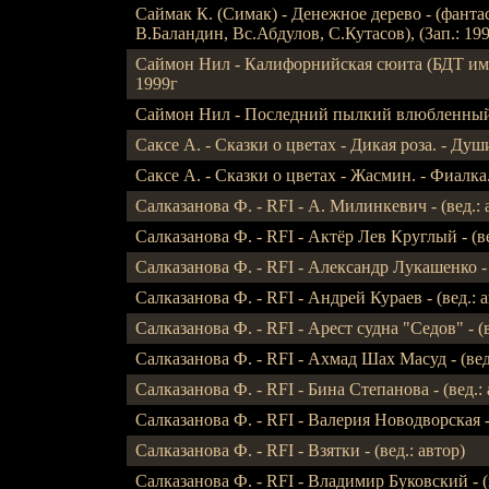
Саймак К. (Симак) - Денежное дерево - (фанта
В.Баландин, Вс.Абдулов, С.Кутасов), (Зап.: 199
Саймон Нил - Калифорнийская сюита (БДТ им.
1999г
Саймон Нил - Последний пылкий влюбленный
Саксе А. - Сказки о цветах - Дикая роза. - Душ
Саксе А. - Сказки о цветах - Жасмин. - Фиалка. 
Салказанова Ф. - RFI - А. Милинкевич - (вед.: 
Салказанова Ф. - RFI - Актёр Лев Круглый - (ве
Салказанова Ф. - RFI - Александр Лукашенко - (в
Салказанова Ф. - RFI - Андрей Кураев - (вед.: а
Салказанова Ф. - RFI - Арест судна "Седов" - (в
Салказанова Ф. - RFI - Ахмад Шах Масуд - (вед
Салказанова Ф. - RFI - Бина Степанова - (вед.: 
Салказанова Ф. - RFI - Валерия Новодворская - 
Салказанова Ф. - RFI - Взятки - (вед.: автор)
Салказанова Ф. - RFI - Владимир Буковский - (ве