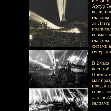
в Европе
Артур Т
воздушн
главнок
де Латтр
подписал
вермахта
главнок
силами а
генерал
В 2 часа
военной
Президиу
мая праз
ночь, а 
советско
день в 2
залпами 