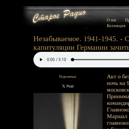
О нас
Пр
Коллекция
Незабываемое. 1941-1945. -
капитуляции Германии зачит
Акт о бе
Поделиться:
ночь на 
московск
Принима
командир
Главнок
Маршал С
главнок