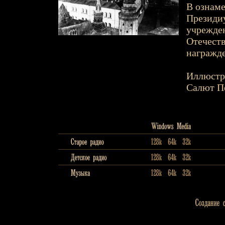
В ознаме
Президиу
учрежден
Отечеств
награжде
Иллюстр
Салют По