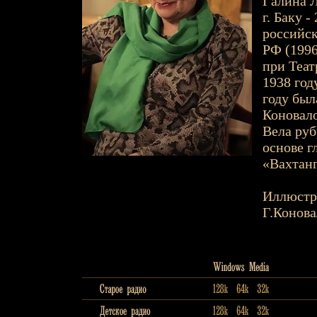
Галина Л
г. Баку -
российск
РФ (1996
при Театр
1938 год
году был
Коновало
Вела руб
основе г
«Вахтанг
Иллюстр
Г.Конова