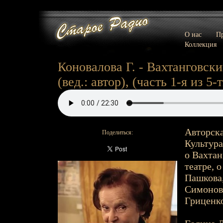
О нас
Пр
Коллекция
Коновалова Г. - Вахтанговски
(вед.: автор), (часть 1-я из 5-т
Авторска
Поделиться:
Культура
о Вахтан
театре, о
Пашкова,
Симонов
Гриценко