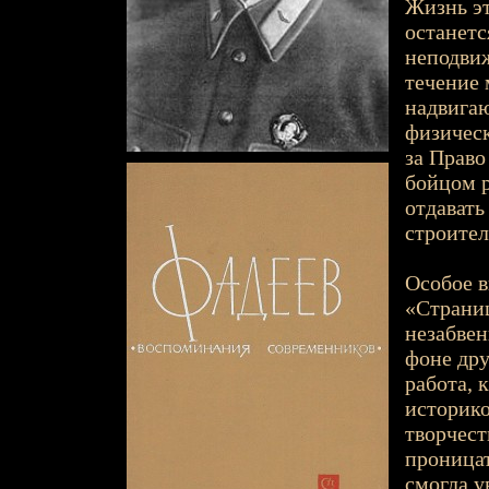
Жизнь эт
останетс
неподвиж
течение 
надвигаю
физическ
за Право
бойцом р
отдавать
строител
Особое в
«Страни
незабвен
фоне дру
работа, 
историк
творчест
проница
смогла у