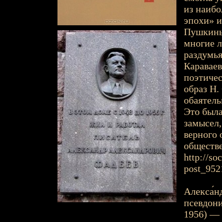
из наибо
эпохи» и
Пушкины
многие л
раздумья
Караваев
поэтичес
образ Н.
обаятель
Это была
замысел,
верного 
обществе
http://so
post_952
Алекса́н
псевдони
1956) — 