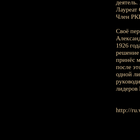
деятель.
Лауреат 
Член РКП
Своё пер
Александ
1926 год
решение 
принёс м
после эт
одной ли
руководи
лидеров
http://ru