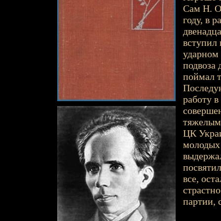
Сам Н. О
году, в 
двенадца
вступил 
ударном 
подвоза 
поймал т
Последу
работу в
соверше
тяжелыми
ЦК Украи
молодых 
выдержал
посвятил
все, ост
страстно
партии, с