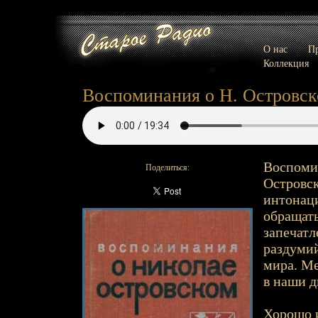
О нас
Пр
Коллекция
Воспоминания о Н. Островск
Воспомин
Поделиться:
Островск
интонаци
обращать
запечатл
раздумий
мира. Ме
в наши д
Хорошо 