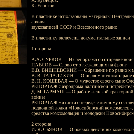
А. Кузнецов,
К. Устюгов
В пластинке использованы материалы Центральн
архива
звукозаписей СССР и Всесоюзного радио
В пластинку включены документальные записи
1 сторона
A.А. СУРКОВ — Из репортажа об отправке войс
ПАВЛОВ — Слово от отъезжающих на фронт
B.В. ВИШНЕВСКИЙ — Обращение по радио к 
В. В. ТАЛАЛИХИН — О первом ночном таране ф
В. Н. КОШЕВАЯ — О мужестве своего сыне Оле
РЕПОРТАЖ с аэродрома Балтийской истребител
Д. М. ГАРМАШ — О работе женской тракторной 
войны
РЕПОРТАЖ митинга о передаче личному составу
подводной лодки «Новосибирский комсомолец»,
средства комсомольцев и молодежи Новосибирск
2 сторона
И. Я. СЬЯНОВ — О боевых действиях комсомоль