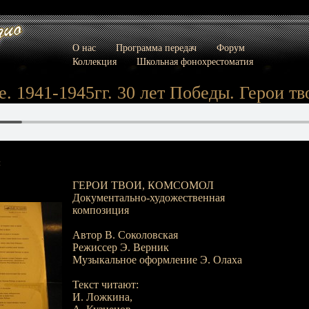
О нас
Программа передач
Форум
Коллекция
Школьная фонохрестоматия
. 1941-1945гг. 30 лет Победы. Герои т
:
ГЕРОИ ТВОИ, КОМСОМОЛ
Документально-художественная
композиция
Автор В. Соколовская
Режиссер Э. Верник
Музыкальное оформление Э. Олаха
Текст читают:
И. Ложкина,