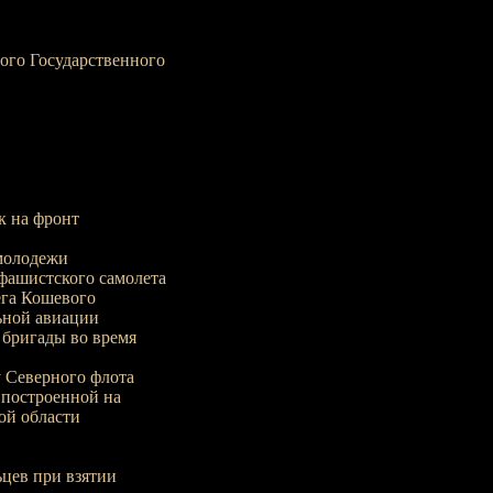
ого Государственного
к на фронт
молодежи
ашистского самолета
га Кошевого
ьной авиации
бригады во время
 Северного флота
 построенной на
ой области
цев при взятии