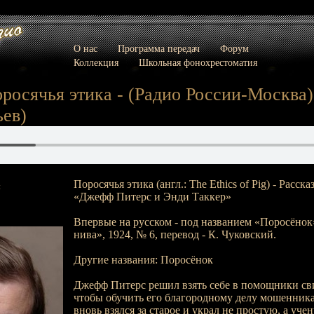
О нас
Программа передач
Форум
Коллекция
Школьная фонохрестоматия
оросячья этика - (Радио России-Москва)
ев)
Поросячья этика (англ.: The Ethics of Pig) - Расска
:
«Джефф Питерс и Энди Таккер»
Впервые на русском - под названием «Поросёнок
нива», 1924, № 6, перевод - К. Чуковский.
Другие названия: Поросёнок
Джефф Питерс решил взять себе в помощники св
чтобы обучить его благородному делу мошенника
вновь взялся за старое и украл не простую, а у