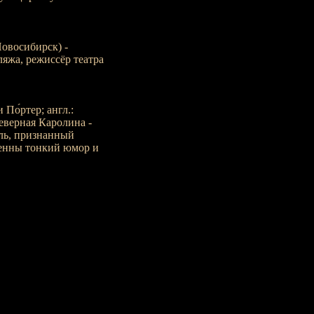
Новосибирск) -
ляжа, режиссёр театра
 По́ртер; англ.:
Северная Каролина -
ель, признанный
венны тонкий юмор и