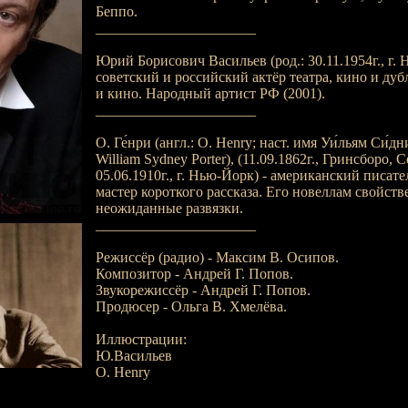
Беппо.
______________________
Юрий Борисович Васильев (род.: 30.11.1954г., г. 
советский и российский актёр театра, кино и дуб
и кино. Народный артист РФ (2001).
______________________
О. Ге́нри (англ.: O. Henry; наст. имя Уи́льям Си́дни
William Sydney Porter), (11.09.1862г., Гринсборо, 
05.06.1910г., г. Нью-Йорк) - американский писат
мастер короткого рассказа. Его новеллам свойст
неожиданные развязки.
______________________
Режиссёр (радио) - Максим В. Осипов.
Композитор - Андрей Г. Попов.
Звукорежиссёр - Андрей Г. Попов.
Продюсер - Ольга В. Хмелёва.
Иллюстрации:
Ю.Васильев
O. Henry