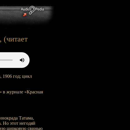
, (читает
з, 1906 год; цикл
» в журнале «Красная
инокрада Татама,
. Но этот негодяй
ченую цирковую свинью