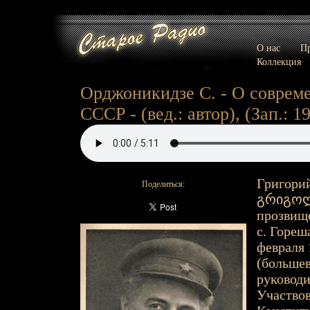
О нас
Пр
Коллекция
Орджоникидзе С. - О соврем
СССР - (вед.: автор), (Зап.: 19
Григорий
Поделиться:
გრიგოლ 
прозвище
с. Гореш
февраля 
(большев
руководи
Участвов