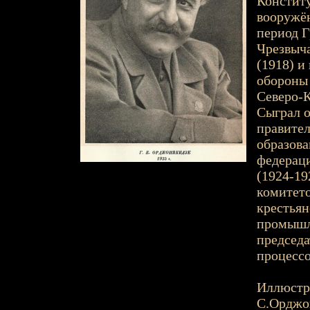
Констит
вооружён
период 
Чрезвыч
(1918) и
обороны 
Северо-К
Сыграл о
правител
образова
федераци
(1924-19
комитето
крестьян
промышле
председа
процесс
Иллюстр
С.Орджо