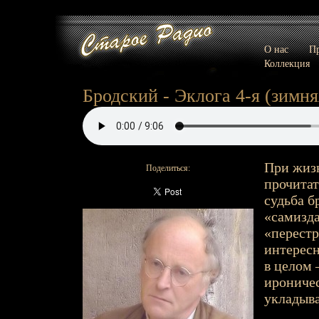
О нас
Пр
Коллекция
Бродский - Эклога 4-я (зимня
При жизн
Поделиться:
прочитат
судьба б
«самизда
«перестр
интересн
в целом 
ироничес
укладыва