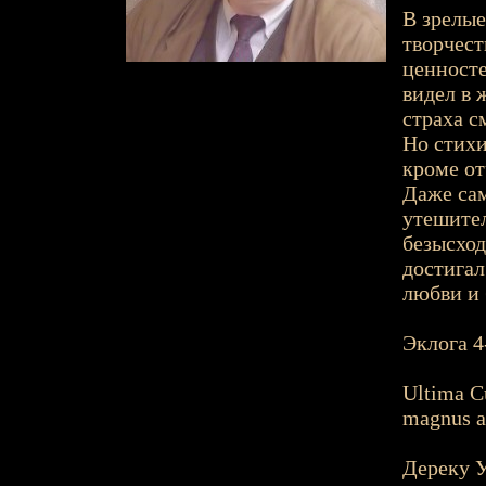
В зрелые
творчест
ценносте
видел в 
страха с
Но стихи
кроме о
Даже сам
утешител
безысход
достигал
любви и 
Эклога 4
Ultima Сu
magnus ab
Дереку 