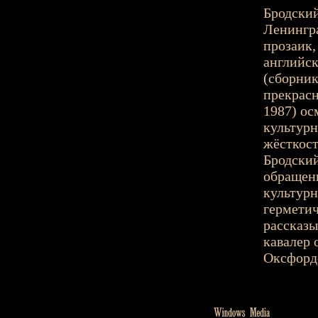
Бродский
Ленингра
прозаик,
английск
(сборник
прекрасн
1987) ос
культурн
жёсткост
Бродский
обращен
культур
герметич
рассказы
кавалер 
Оксфордс