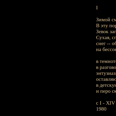
I
Зимой см
В эту по
Зевок за
Сухая, с
снег -- 
на бессо
в темнот
в разгов
энтузиаз
оставляю
в детску
и перо с
с I - XIV
1980