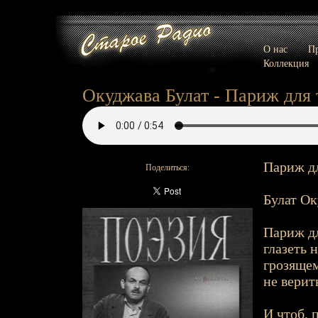
О нас
Пр
Коллекция
Окуджава Булат - Париж для т
Париж дл
Поделиться:
Булат О
Париж дл
глазеть н
грозящем
не верит
И чтоб, 