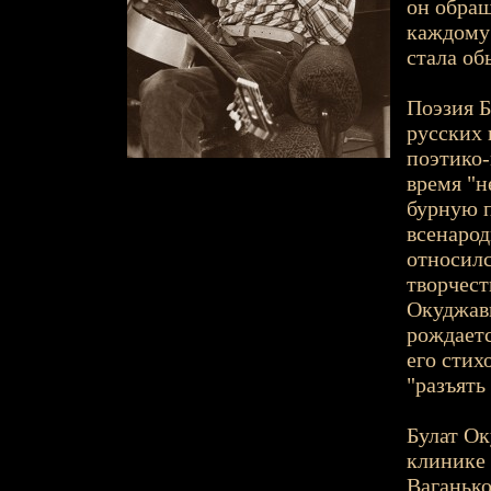
он обраща
каждому 
стала об
Поэзия Б
русских 
поэтико-
время "н
бурную п
всенарод
относилс
творчест
Окуджавы
рождаетс
его стих
"разъять
Булат Ок
клинике 
Ваганько