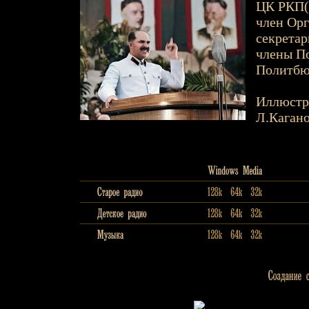
ЦК РКП(б
член Орг
секретар
члены По
Политбюр
Иллюстр
Л.Каган