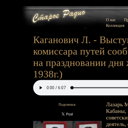
О нас
Пр
Коллекция
Каганович Л. - Выст
комиссара путей соо
на праздновании дня 
1938г.)
Лазарь М
Поделиться:
Кабаны, К
советски
деятель,