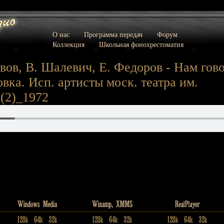
О нас
Программа передач
Форум
Коллекция
Школьная фонохрестоматия
ов, В. Шалевич, Е. Федоров - Нам гов
вка. Исп. артисты моск. театра им.
(2)_1972
: