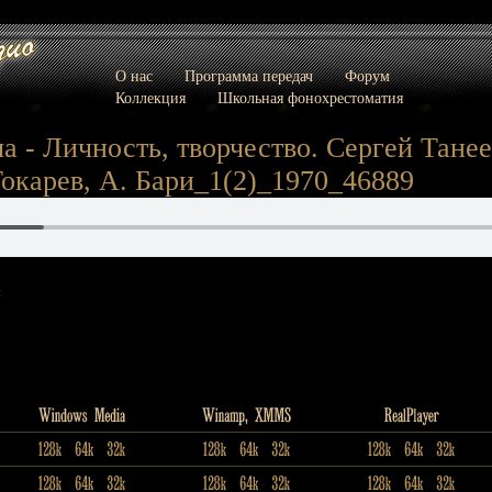
О нас
Программа передач
Форум
Коллекция
Школьная фонохрестоматия
а - Личность, творчество. Сергей Танее
Токарев, А. Бари_1(2)_1970_46889
: