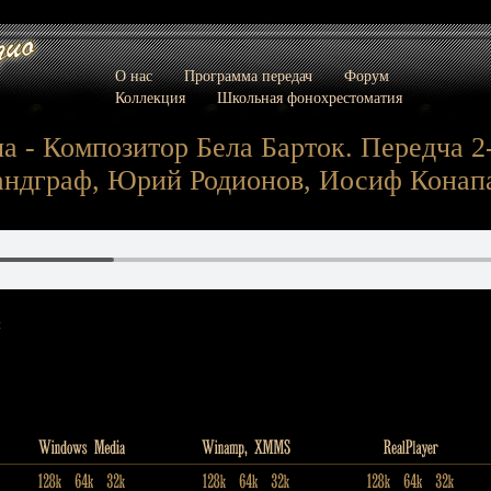
О нас
Программа передач
Форум
Коллекция
Школьная фонохрестоматия
а - Композитор Бела Барток. Передча 2-
андграф, Юрий Родионов, Иосиф Конапа
: