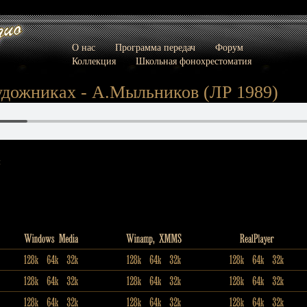
О нас
Программа передач
Форум
Коллекция
Школьная фонохрестоматия
удожниках - А.Мыльников (ЛР 1989)
: