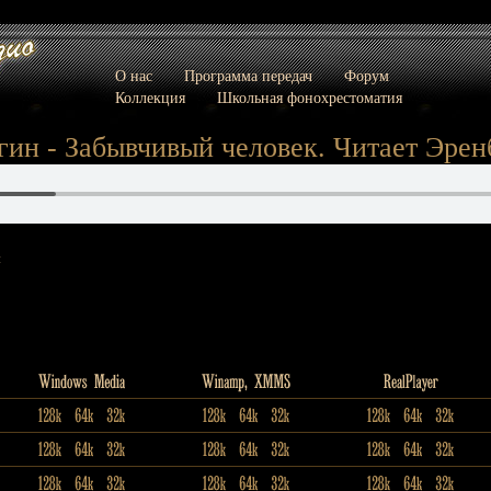
О нас
Программа передач
Форум
Коллекция
Школьная фонохрестоматия
ин - Забывчивый человек. Читает Эренб
: