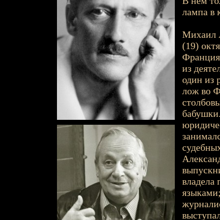
В нём то
лампа в 
Михаил А
(19) октя
Франция)
из деяте
один из 
лож во Ф
столбовы
бабушки
юридичес
занималс
судебных
Александ
выпускни
владела 
языками;
журнали
выступал