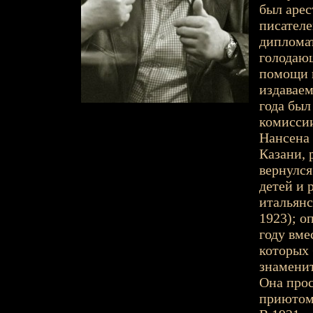
был арес
писателе
дипломат
голодаю
помощи 
издаваем
года был
комиссии
Нансена 
Казани, 
вернулся
детей и 
итальянс
1923); о
году вме
которых 
знаменит
Она прос
приютом 