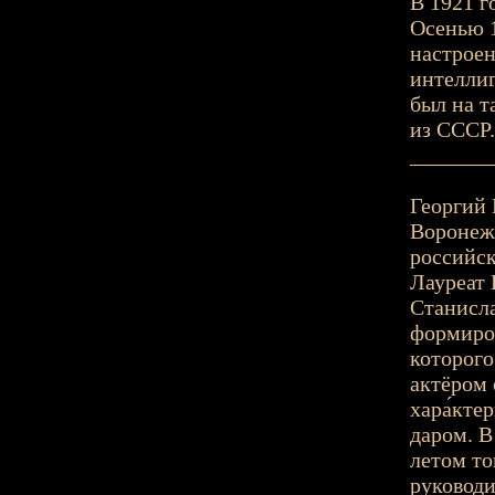
В 1921 г
Осенью 1
настроен
интеллиг
был на т
из СССР.
_______
Георгий 
Воронеж 
российск
Лауреат 
Станисла
формиров
которого
актёром 
хара́кте
даром. В
летом то
руковод