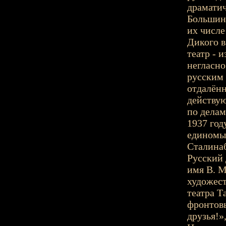
драматич
Большинс
их числе
Дикого в
театр - 
негласно
русским 
отдалённ
действую
по дела
1937 год
единомы
Сталинаб
Русский 
имя В. М
художес
театра Т
фронтовы
друзья!»