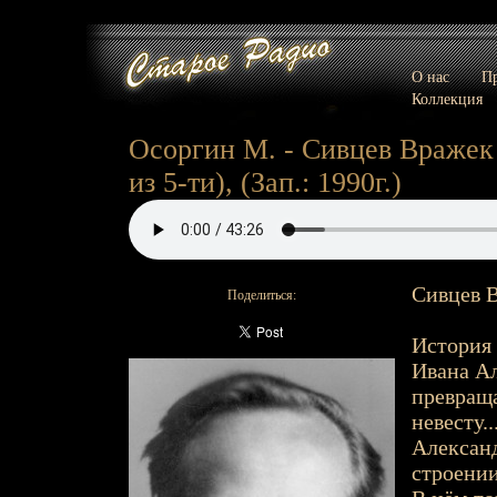
О нас
Пр
Коллекция
Осоргин М. - Сивцев Вражек -
из 5-ти), (Зап.: 1990г.)
Сивцев В
Поделиться:
История 
Ивана Ал
превраща
невесту.
Александ
строении