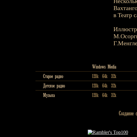
Нескольк
Вахтанго
в Театр 
Иллюстр
М.Осорг
Г.Менгл