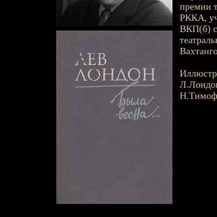
премии т
РККА, уч
ВКП(б) с
театраль
Вахтанго
Иллюстр
Л.Лондо
Н.Тимоф