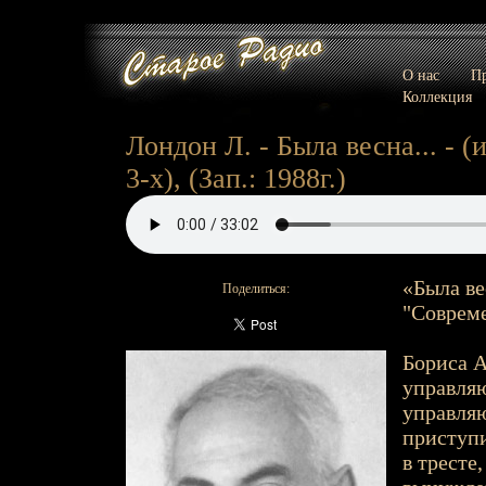
О нас
Пр
Коллекция
Лондон Л. - Была весна... - (
3-х), (Зап.: 1988г.)
«Была ве
Поделиться:
"Совреме
Бориса 
управля
управля
приступи
в тресте