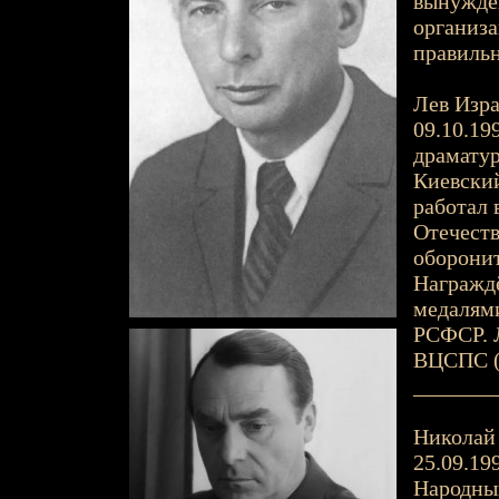
вынужден
организа
правильн
Лев Изра
09.10.19
драматур
Киевский
работал 
Отечест
оборонит
Награждё
медалями
РСФСР. 
ВЦСПС (1
_______
Николай 
25.09.199
Народный