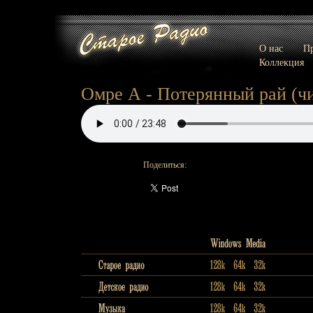
О нас
Пр
Коллекция
Омре А - Потерянный рай (чит
Поделиться: