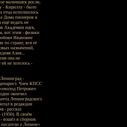
вое мальчишек росли,
у - Кириллу - было
ти отца исполнилось
жке Дома пионеров и
 ещё ведать не
лок Академии наук,
, вот этим - физики
 Любови Ивановне
и по стране, вся её
новых назначений,
едняя Азия...
там она не
 ей не хотелось -
 Ленинград -
 сценарист. Член КПСС
Всеволод Петрович
водин окончил
ьтета Ленинградского
ботал в редакции
 - рассказ
(1950). В своём
- вошёл в сборник
 писатели о Ленине»