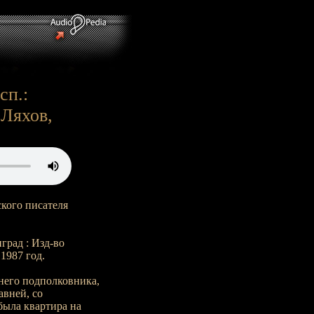
сп.:
.Ляхов,
кого писателя
град : Изд-во
1987 год.
него подполковника,
авней, со
была квартира на