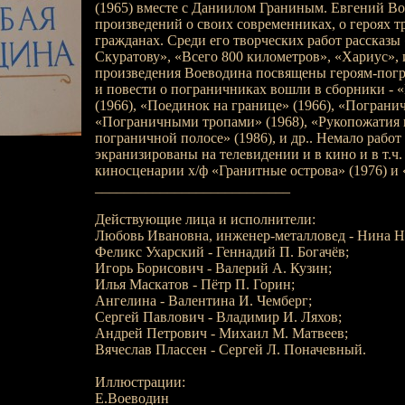
(1965) вместе с Даниилом Граниным. Евгений Во
произведений о своих современниках, о героях тр
гражданах. Среди его творческих работ рассказы
Скуратову», «Всего 800 километров», «Хариус», 
произведения Воеводина посвящены героям-погр
и повести о пограничниках вошли в сборники - «
(1966), «Поединок на границе» (1966), «Погранич
«Пограничными тропами» (1968), «Рукопожатия г
пограничной полосе» (1986), и др.. Немало рабо
экранизированы на телевидении и в кино и в т.ч
киносценарии х/ф «Гранитные острова» (1976) и «
___________________________
Действующие лица и исполнители:
Любовь Ивановна, инженер-металловед - Нина Н.
Феликс Ухарский - Геннадий П. Богачёв;
Игорь Борисович - Валерий А. Кузин;
Илья Маскатов - Пётр П. Горин;
Ангелина - Валентина И. Чемберг;
Сергей Павлович - Владимир И. Ляхов;
Андрей Петрович - Михаил М. Матвеев;
Вячеслав Плассен - Сергей Л. Поначевный.
Иллюстрации:
Е.Воеводин