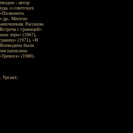
еводин - автор
уда, о советских
 «Позвонить
и др.. Многие
аничникам. Рассказы
Встреча с границей»
ные зори» (1967),
раниц» (1971), «В
т Воеводина были
. им написаны
Тревога» (1980).
 Ургант;