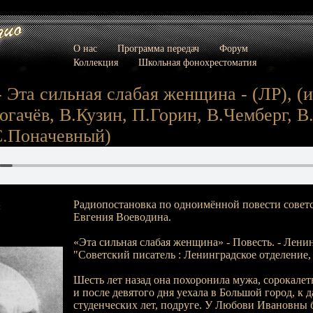
О нас
Программа передач
Форум
Коллекция
Школьная фонохрестоматия
- Эта сильная слабая женщина - (ЛР), (и
Богачёв, В.Кузин, П.Горин, В.Чемберг, В
С.Поначевный)
Радиопостановка по одноимённой повести советс
:
Евгения Воеводина.
«Эта сильная слабая женщина» - Повесть. - Ленин
"Советский писатель : Ленинградское отделение, 
Шесть лет назад она похоронила мужа, сорокалет
и после девятого дня уехала в Большой город, к д
студенческих лет, подруге. У Любови Ивановны 