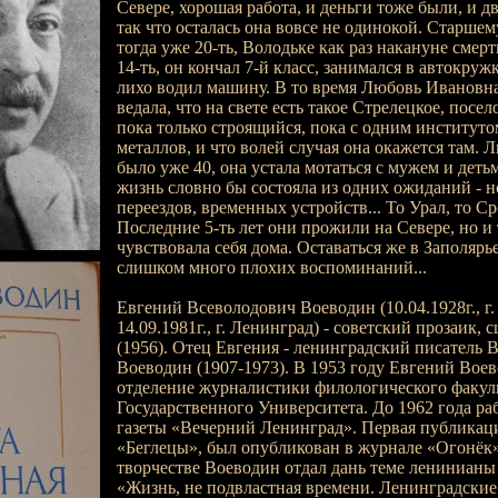
Севере, хорошая работа, и деньги тоже были, и д
так что осталась она вовсе не одинокой. Старшем
тогда уже 20-ть, Володьке как раз накануне смер
14-ть, он кончал 7-й класс, занимался в автокру
лихо водил машину. В то время Любовь Ивановна
ведала, что на свете есть такое Стрелецкое, посе
пока только строящийся, пока с одним институтом
металлов, и что волей случая она окажется там.
было уже 40, она устала мотаться с мужем и детьм
жизнь словно бы состояла из одних ожиданий - 
переездов, временных устройств... То Урал, то Ср
Последние 5-ть лет они прожили на Севере, но и 
чувствовала себя дома. Оставаться же в Заполярье
слишком много плохих воспоминаний...
Евгений Всеволодович Воеводин (10.04.1928г., г.
14.09.1981г., г. Ленинград) - советский прозаик,
(1956). Отец Евгения - ленинградский писатель 
Воеводин (1907-1973). В 1953 году Евгений Вое
отделение журналистики филологического факул
Государственного Университета. До 1962 года ра
газеты «Вечерний Ленинград». Первая публикация
«Беглецы», был опубликован в журнале «Огонёк» 
творчестве Воеводин отдал дань теме ленинианы 
«Жизнь, не подвластная времени. Ленинградские