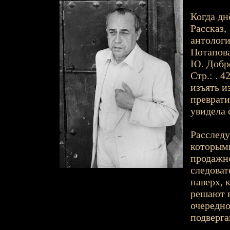
Когда днё
Рассказ,
антологи
Потапова
Ю. Добро
Стр.: . 
изъять и
преврати
увидела 
Расследу
которыми
продажно
следоват
наверх, 
решают в
очередно
подверга