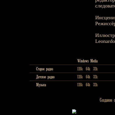
следоват
Инсценир
Режиссёр
Иллюстр
Leonardo