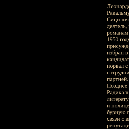
Леонардо 
Ракальму
Сицилия)
деятель,
романам
1950 год
присужд
избран в
кандидат
порвал с
сотрудни
партией.
Позднее 
Радикаль
литерату
и полице
бурную п
связи с 
репутаци