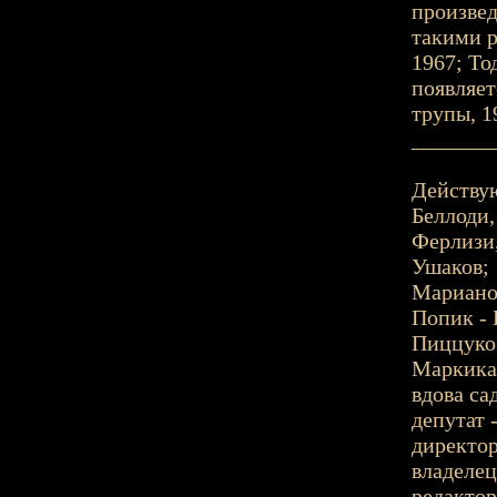
произве
такими р
1967; То
появляет
трупы, 1
_______
Действу
Беллоди,
Ферлизи,
Ушаков;
Мариано 
Попик - 
Пиццуко 
Маркика
вдова са
депутат 
директор
владелец
редактор