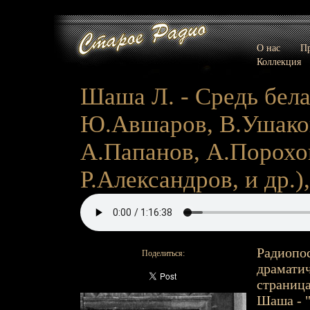
О нас
Пр
Коллекция
Шаша Л. - Средь бела 
Ю.Авшаров, В.Ушаков,
А.Папанов, А.Порохо
Р.Александров, и др.),
Радиопос
Поделиться:
драматич
страница
Шаша - "