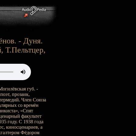
нов. - Дуня.
, Т.Пельтцер,
Могилёвская губ. -
поэт, прозаик,
нтермедий. Член Союза
улярных со времён
анкиста», «Спят
ценарный факультет
35 году. С 1938 года
ес, киносценариев, а
хгалтером Фёдором