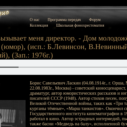
О нас
Программа передач
Форум
Коллекция
Школьная фонохрестоматия
Вызывает меня директор. - Дом молодожё
- (юмор), (исп.: Б.Левинсон, В.Невинный
), (Зап.: 1976г.)
Борис Савельевич Ласкин (04.08.1914г., г. Орша, 
:
22.08.1983г., Москва) - советский киносценарист, 
драматург, автор юмористических рассказов и и
писателей СССР (1948). Автор стихов песен, поп
Великой Отечественной войны, таких как «Три т
курганы тёмные», «Марш танкистов». Окончил с
Государственного института кинематографии в 19
работал в кино. Автор эстрадных интермедий, пь
также басни «Медведь на балу», исполненной бу