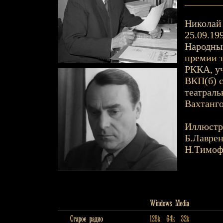
_______
Николай 
25.09.199
Народный
премии т
РККА, уч
ВКП(б) с
театраль
Вахтанго
Иллюстр
Б.Лаврен
Н.Тимоф