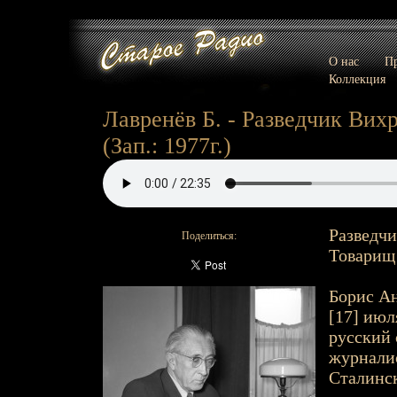
О нас
Пр
Коллекция
Лавренёв Б. - Разведчик Вихр
(Зап.: 1977г.)
Разведчи
Поделиться:
Товарищ
Борис Ан
[17] июля
русский 
журналис
Сталинск