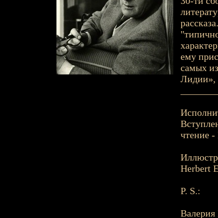
30-ти сб
литерату
рассказа
"типично
характер
ему прис
самых из
Лидии», 
_______
Исполни
Вступлен
чтение -
Иллюстр
Herbert E
P. S.:
Валерия 