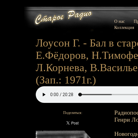
О нас
Пр
Коллекция
Лоусон Г. - Бал в стар
Е.Фёдоров, Н.Тимофее
Л.Корнева, В.Василье
(Зап.: 1971г.)
Радиопос
Поделиться:
Генри Ло
Новогодн