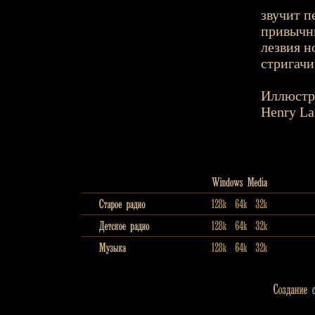
звучит п
привычны
лезвия н
стригачи.
Иллюстр
Henry L