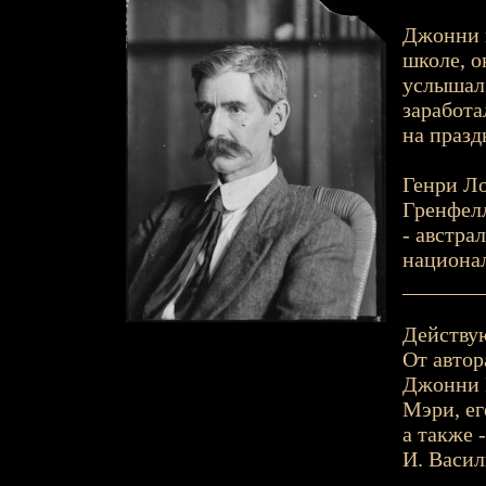
Джонни п
школе, о
услышал 
заработа
на празд
Генри Ло
Гренфелл
- австра
национал
_______
Действу
От автор
Джонни 
Мэри, ег
а также 
И. Васил