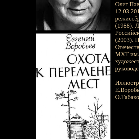
Олег Павл
12.03.20
режиссёр
(1988). 
Российск
(2003). 
Отечеств
МХТ им. 
художест
руководс
Иллюстр
Е.Вороб
О.Табако