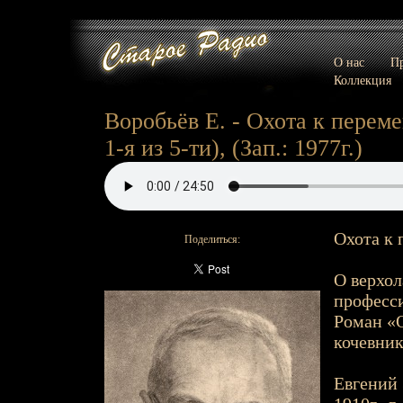
О нас
Пр
Коллекция
Воробьёв Е. - Охота к перемен
1-я из 5-ти), (Зап.: 1977г.)
Охота к 
Поделиться:
О верхол
професси
Роман «О
кочевник
Евгений 