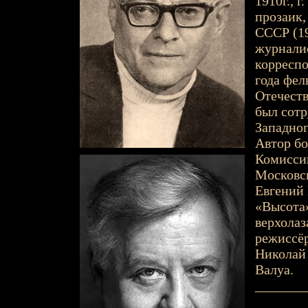
1910г., г
прозаик,
СССР (1
журналис
корреспо
года фел
Отечеств
был сотр
Западног
Автор бо
Комиссии
Московс
Евгений 
«Высота»
верхолаз
режиссёр
Николай 
Валуа.
_______