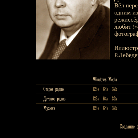
Вёл пере
одним из
режиссёр
любит !»
фотограф
Иллюстр
Р.Лебеде