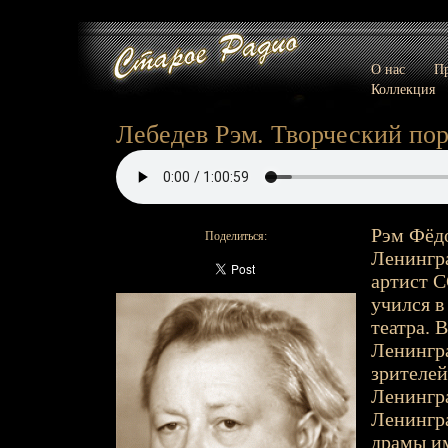
О нас
Пр
Коллекция
Лебедев Рэм. Творческий портр
Рэм Фёдор
Поделиться:
Ленингра
артист С
учился в
театра. 
Ленингра
зрителей
Ленингра
Ленингра
драмы им