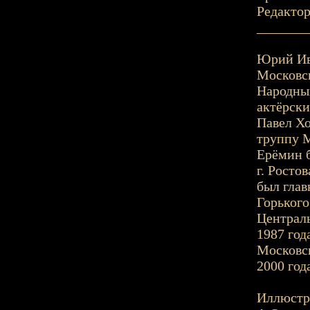
Редактор
_______
Юрий Ива
Московск
Народный
актёрски
Павел Х
труппу М
Ерёмин б
г. Росто
был глав
Горького
Централь
1987 год
Московск
2000 год
Иллюстр