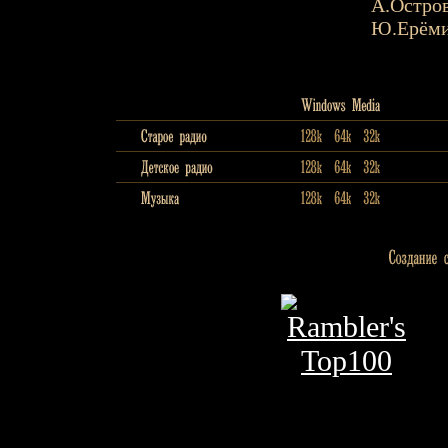
А.Остро
Ю.Ерём