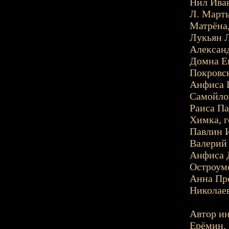
Нил Иван
Л. Март
Матрёна,
Лукьян Л
Алексан
Домна Ев
Покровск
Анфиса 
Самойло
Раиса Па
Химка, г
Павлин 
Валерий 
Анфиса Д
Остроум
Анна Про
Николаев
Автор ин
Ерёмин.