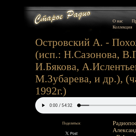
О нас
Пр
Коллекция
Островский А. - Похо
(исп.: Н.Сазонова, В
И.Бякова, А.Ислентье
М.Зубарева, и др.), (ча
1992г.)
Радиопос
Поделиться:
Александ