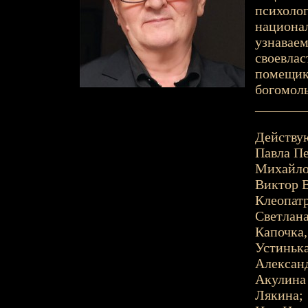
психолог
национал
узнаваем
своевлас
помещико
богомоль
_______
Действу
Павла Пе
Михайло 
Виктор В
Клеопатр
Светлана
Капочка,
Устинька
Александ
Акулина 
Лякина;