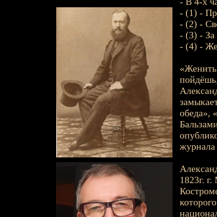
- В 4-х ч
- (1) - 
- (2) - 
- (3) - З
- (4) - 
«Женитьб
пойдёшь,
Александ
замыкает
обеда», 
Бальзами
опублико
журнала 
Александ
1823г. г
Костромс
которого
национал