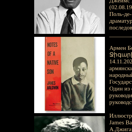
Джеймс А
(02.08.19
Поль-де-
драматур
последов
_______
Армен Б
Ջիգարխան
14.11.20
армянски
народный
Государс
Один из 
руководи
руководс
Иллюстр
James Ba
А.Джига