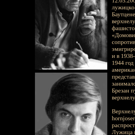
12.03.200
лужицко-
Баутцене
верхнелу
фашистов
«Домови
сопротив
эмигриро
и в 1938
1944 год
американ
представ
занималс
Брезан п
верхнелу
Верхнелу
hornjose
распрост
Лужица н