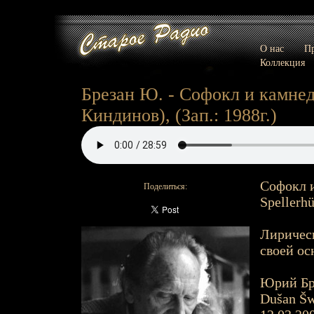
О нас
Пр
Коллекция
Брезан Ю. - Софокл и камнед
Киндинов), (Зап.: 1988г.)
Софокл и
Поделиться:
Spellerhü
Лирическ
своей ос
Юрий Бре
Dušan Šwi