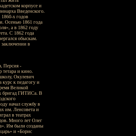
стал жить
кадетском корпусе и
ринарха Введенского.
 1860-х годов
. Осенью 1861 года
ля», а в 1862 году
ета. С 1862 года
вергался обыскам.
в заключении в
, Персия -
р тетара и кино.
школу, Окулевич
 курс к педагогу и
ремя Великой
х бригад ГИТИСа. В
одского
оду начал службу в
ах им. Ленсовета и
играл в театрах
дов. Много лет Олег
ра». Им были созданы
царь» и «Борис