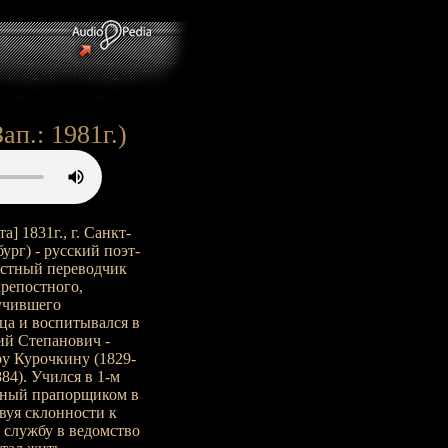
ап.: 1981г.)
] 1831г., г. Санкт-
бург) - русский поэт-
естный переводчик
крепостного,
учившего
ца и воспитывался в
ий Степанович -
у Курочкину (1829-
84). Учился в 1-м
нный прапорщиком в
твуя склонности к
 службу в ведомство