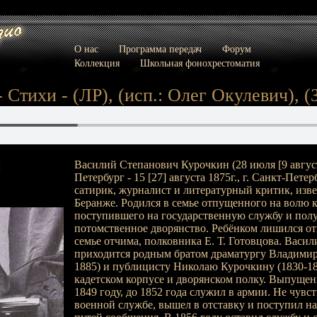
О нас
Программа передач
Форум
Коллекция
Школьная фонохрестоматия
 Стихи - (ЛР), (исп.: Олег Окулевич), (З
Василий Степанович Курочкин (28 июля [9 августа
:
Петербург - 15 [27] августа 1875г., г. Санкт-Петер
сатирик, журналист и литературный критик, изв
Беранже. Родился в семье отпущенного на волю 
поступившего на государственную службу и пол
потомственное дворянство. Ребёнком лишился от
семье отчима, полковника Е. Т. Готовцова. Васил
приходится родным братом драматургу Владимир
1885) и публицисту Николаю Курочкину (1830-18
кадетском корпусе и дворянском полку. Выпуще
1849 году, до 1852 года служил в армии. Не чувс
военной службе, вышел в отставку и поступил на