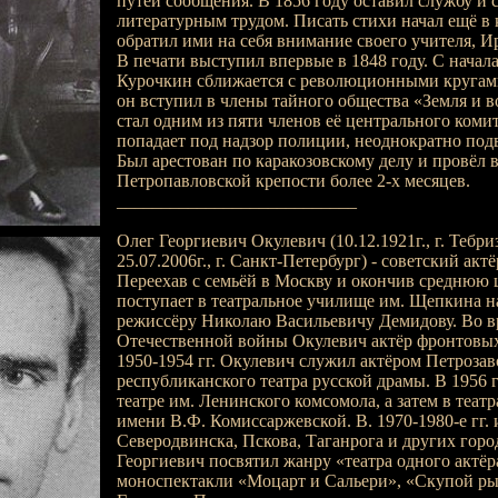
путей сообщения. В 1856 году оставил службу и 
литературным трудом. Писать стихи начал ещё в 
обратил ими на себя внимание своего учителя, И
В печати выступил впервые в 1848 году. С начала
Курочкин сближается с революционными кругами
он вступил в члены тайного общества «Земля и во
стал одним из пяти членов её центрального комит
попадает под надзор полиции, неоднократно под
Был арестован по каракозовскому делу и провёл 
Петропавловской крепости более 2-х месяцев.
___________________________
Олег Георгиевич Окулевич (10.12.1921г., г. Тебриз
25.07.2006г., г. Санкт-Петербург) - советский актё
Переехав с семьёй в Москву и окончив среднюю 
поступает в театральное училище им. Щепкина на
режиссёру Николаю Васильевичу Демидову. Во в
Отечественной войны Окулевич актёр фронтовы
1950-1954 гг. Окулевич служил актёром Петрозав
республиканского театра русской драмы. В 1956 г
театре им. Ленинского комсомола, а затем в театр
имени В.Ф. Комиссаржевской. В. 1970-1980-е гг. 
Северодвинска, Пскова, Таганрога и других горо
Георгиевич посвятил жанру «театра одного актё
моноспектакли «Моцарт и Сальери», «Скупой ры