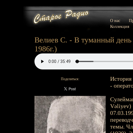
О нас
Пр
Коллекция
Велиев С. - В туманный день 
1986г.)
История 
Поделиться:
- операт
Сулейман
Vəliyev) 
07.03.199
переводч
темы. Ч