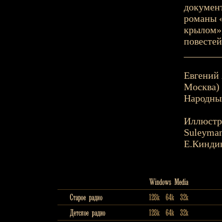
документ
романы «
крылом»,
повестей
_______
Евгений 
Москва) 
Народны
Иллюстр
Suleyman
Е.Кинди