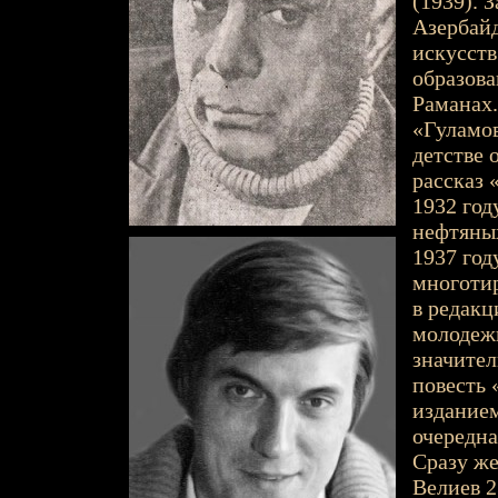
(1939). 
Азербайд
искусств
образова
Раманах.
«Гуламов
детстве 
рассказ 
1932 год
нефтяны
1937 год
многотир
в редакц
молодежь
значител
повесть 
изданием
очередна
Сразу же
Велиев 2