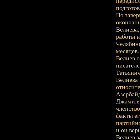
передисл
подготов
По завер
окончани
Велиева,
работы н
Челябинс
месяцев.
Велиев о
писателе
Татьянич
Велиева 
относите
Азербай
Джамиля
членство
факты ег
партийно
и он вер
Велиев з