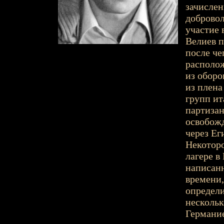
зачислен
добровол
участие 
Велиев п
после че
располож
из оборо
из плена
групп ит
партизан
освобожд
через Ег
Некоторо
лагере в
написанн
времени,
определи
нескольк
Германие