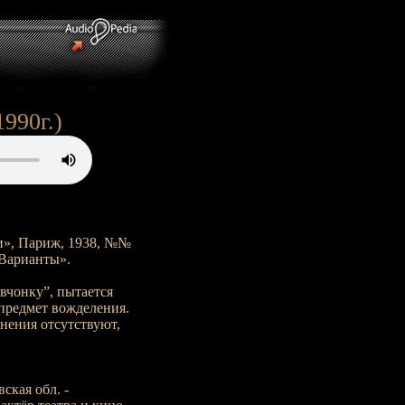
1990г.)
и», Париж, 1938, №№
«Варианты».
вчонку”, пытается
предмет вожделения.
днения отсутствуют,
ская обл. -