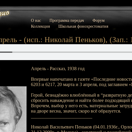
О нас
Программа передач
Форум
Коллекция
Школьная фонохрестоматия
рель - (исп.: Николай Пеньков), (Зап.: 
Апрель - Рассказ, 1938 год
:
Впервые напечатано в газете «Последние новост
6203 и 6217, 20 марта и 3 апреля, под заглавием 
Герой, безнадёжно влюблённый в “развратную де
сбросить наваждение и найти более подходящий 
Впрочем, выбор у него есть, материальные затру
на дворе весна, значит, скоро всё образуется.
__________________________
Николай Васильевич Пеньков (04.01.1936г., Орлов