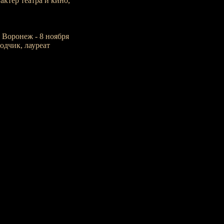
 актёр театра и кино,
. Воронеж - 8 ноября
водчик, лауреат