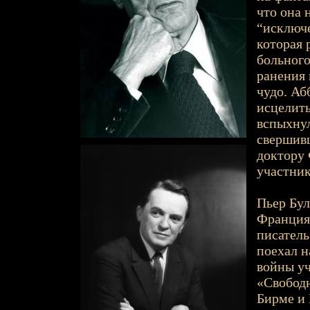
что она 
“исключе
которая 
больного
ранения 
чудо. Аб
исцелить
вспыхнул
свершивш
доктору 
участник
Пьер Буль
Франция 
писатель
поехал н
войны уч
«Свободн
Бирме и 