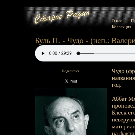
О нас
Пр
Коллекция
Буль П. - Чудо - (исп.: Валери
Чудо (фра
Поделиться:
названия
год.
Аббат М
проповед
Блеск ег
неверую
материал
на факта