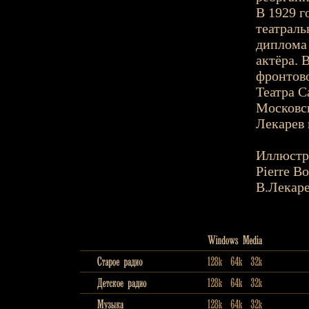
В 1929 г
театраль
диплома 
актёра. 
фронтово
Театра С
Московск
Лекарев 
Иллюстр
Pierre Bo
В.Лекар