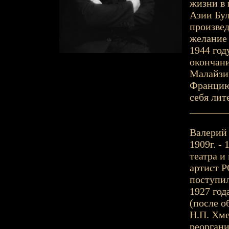
жизни в 
Азии Бул
произвед
желание 
1944 год
окончани
Малайзии
Францию.
себя лит
_______
Валерий 
1909г. - 
театра и
артист Р
поступил
1927 год
(после о
Н.П. Хме
реоргани