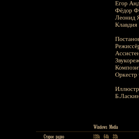
Егор Анд
Фёдор Ф
Леонид Я
Клавдия 
Постанов
Режиссёр
Ассистен
Звукореж
Композит
Оркестр 
Иллюстр
Б.Ласки