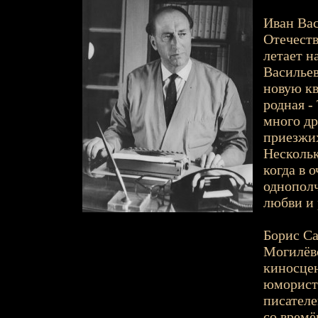
Иван Вас
Отечеств
летает н
Васильев
новую кв
родная -
много др
приезжих
Нескольк
когда в 
однополч
любви и 
Борис Са
Могилёвс
киносцен
юмористи
писателе
со времё