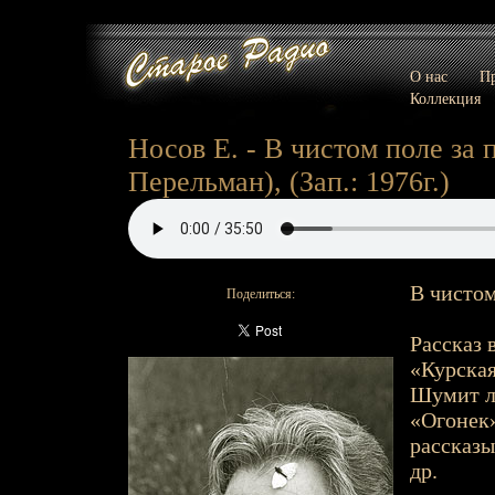
О нас
Пр
Коллекция
Носов Е. - В чистом поле за 
Перельман), (Зап.: 1976г.)
В чистом
Поделиться:
Рассказ 
«Курская
Шумит лу
«Огонек»
рассказы
др.