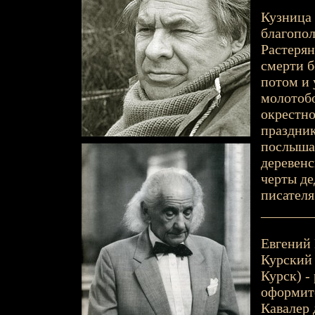
Кузница 
благопол
Растерян
смерти б
потом и
молотобо
окрестно
праздник
послышал
деревенс
черты де
писателя
_______
Евгений 
Курский у
Курск) -
оформите
Кавалер 