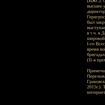
(ИЖС). С
высшее у
директор
Гернгрос
был закр
выступа
в т.ч. в
широкой 
I-го Все
время во
бригадах
(II-я пр
Примечан
Перельма
Граковск
2015г.).
интернет