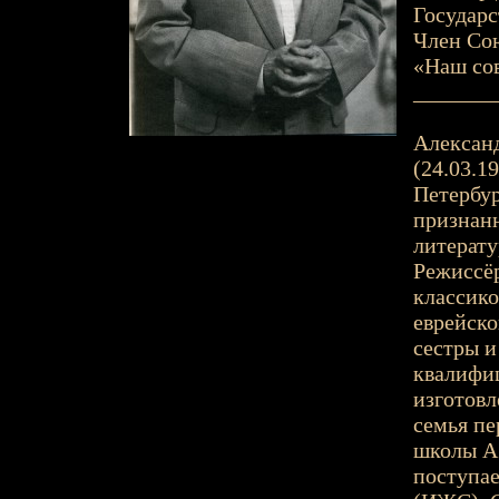
Государс
Член Сою
«Наш сов
_______
Александ
(24.03.19
Петербур
признан
литерату
Режиссё
классико
еврейско
сестры и
квалифи
изготовл
семья пе
школы А.
поступае