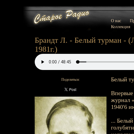
О нас
Пр
Коллекция
Брандт Л. - Белый турман - (
1981г.)
Белый ту
Поделиться:
Впервые 
журнал «
1940'6 и
... Белы
голубятн