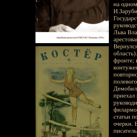
на одном
И.Заруби
Государс
руководс
Льва Вла
арестова
Вернулся
область)
фронте; 
контужен
повторно
полевого
Демобили
приехал 
руководи
филармон
статьи п
очерки. 
писатель