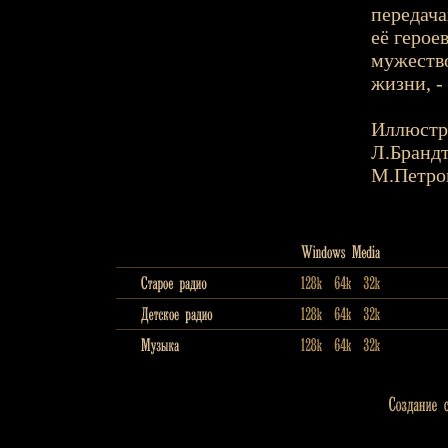
передача
её герое
мужество
жизни, -
Иллюстр
Л.Бранд
М.Петро