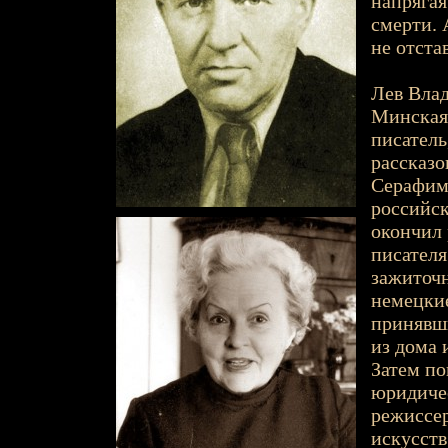
напрягая
смерти. 
не отста
Лев Влад
Минская о
писатель
рассказо
Серафимы
российск
окончил 
писателя
зажиточн
немецкие
принявши
из дома 
Затем по
юридичес
режиссе
искусств