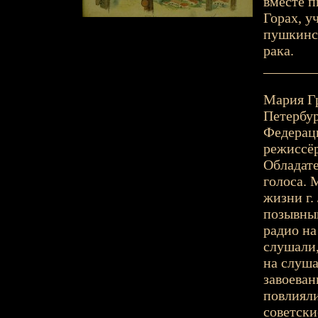
вместе п
Горах, у
пушкинск
рака.
_______
Мария Гр
Петербур
Федераци
режиссёр
Обладате
голоса. 
жизни г.
позывны
радио на
слушали,
на слуша
завоеван
повлияли
советски