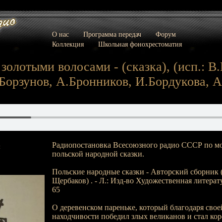
О нас
Программа передач
Форум
Коллекция
Школьная фонохрестоматия
золотыми волосами - (сказка), (исп.: В.
Борзунов, А.Бронников, И.Бордукова, А
Радиопостановка Всесоюзного радио СССР по м
:
польской народной сказки.
Польские народные сказки - Авторский сборник (
Щербаков) . - Л.: Изд-во Художественная литератур
65
О деревенском пареньке, который благодаря свое
находчивости победил злых великанов и стал ко