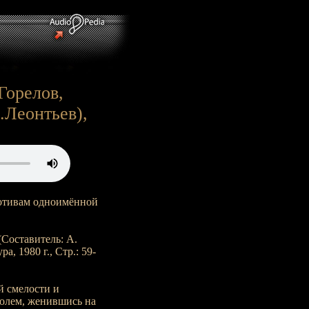
Горелов,
.Леонтьев),
отивам одноимённой
Составитель: А.
а, 1980 г., Стр.: 59-
й смелости и
ролем, женившись на