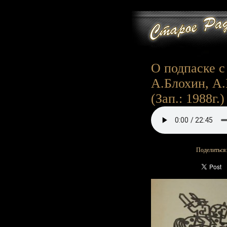
О подпаске с 
А.Блохин, А.
(Зап.: 1988г.)
Поделиться