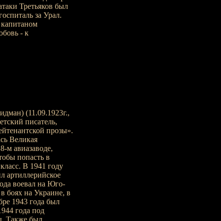
атаки Третьяков был
госпиталь за Урал.
м капитаном
бовь - к
дман) (11.09.1923г.,
ветский писатель,
лейтенантской прозы».
ась Великая
8-м авиазаводе,
тобы попасть в
класс. В 1941 году
л артиллерийское
ода воевал на Юго-
в боях на Украине, в
ре 1943 года был
1944 года под
. Также был