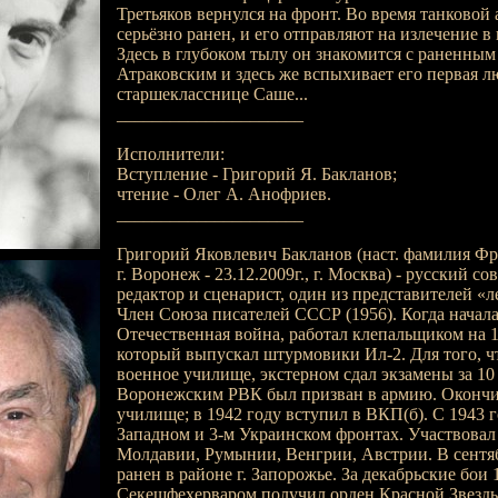
Третьяков вернулся на фронт. Во время танковой 
серьёзно ранен, и его отправляют на излечение в 
Здесь в глубоком тылу он знакомится с раненны
Атраковским и здесь же вспыхивает его первая лю
старшекласснице Саше...
_____________________
Исполнители:
Вступление - Григорий Я. Бакланов;
чтение - Олег А. Анофриев.
_____________________
Григорий Яковлевич Бакланов (наст. фамилия Фри
г. Воронеж - 23.12.2009г., г. Москва) - русский со
редактор и сценарист, один из представителей «
Член Союза писателей СССР (1956). Когда начал
Отечественная война, работал клепальщиком на 1
который выпускал штурмовики Ил-2. Для того, ч
военное училище, экстерном сдал экзамены за 10 
Воронежским РВК был призван в армию. Окончи
училище; в 1942 году вступил в ВКП(б). С 1943 г
Западном и 3-м Украинском фронтах. Участвовал 
Молдавии, Румынии, Венгрии, Австрии. В сентяб
ранен в районе г. Запорожье. За декабрьские бои 
Секешфехерваром получил орден Красной Звезды