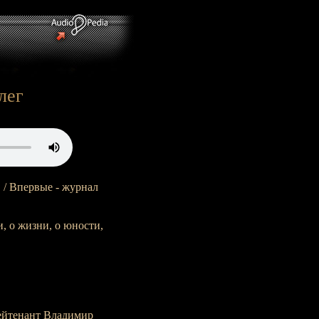
лег
. / Впервые - журнал
и, о жизни, о юности,
ейтенант Владимир