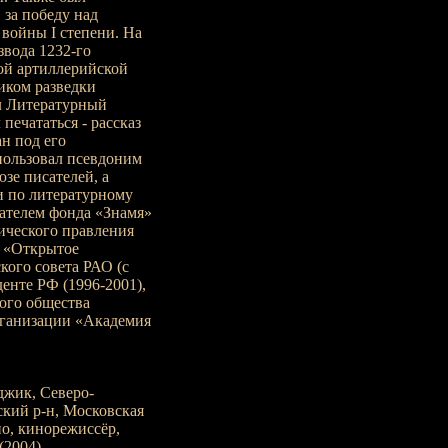
 за победу над
 войны I степени. На
звода 1232-го
ой артиллерийской
иком разведки
л Литературный
 печататься - рассказ
н под его
пользовал псевдоним
зе писателей, а
и по литературному
дателем фонда «Знамя»
егического правления
т «Открытое
кого совета РАО (с
денте РФ (1996-2001),
ого общества
ганизации «Академия
джик, Северо-
ский р-н, Московская
но, кинорежиссёр,
(2004).