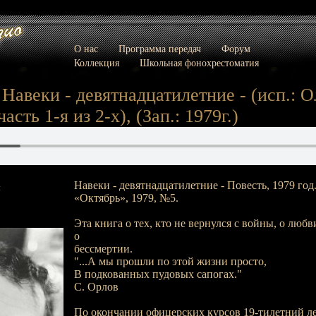
О нас
Программа передач
Форум
Коллекция
Школьная фонохрестоматия
 Навеки - девятнадцатилетние - (исп.: О
асть 1-я из 2-х), (Зап.: 1979г.)
Навеки - девятнадцатилетние - Повесть, 1979 год
:
«Октябрь», 1979, №5.
Эта книга о тех, кто не вернулся с войны, о любв
о
бессмертии.
"...А мы прошли по этой жизни просто,
В подкованных пудовых сапогах."
С. Орлов
По окончании офицерских курсов 19-тилетний л