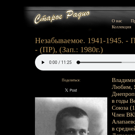
О нас
Пр
Коллекция
Незабываемое. 1941-1945. -
- (ПР), (Зап.: 1980г.)
Владимир
Поделиться:
Любим, Я
Днепропе
в годы В
Союза (1
Член ВКП
Алапаевс
в средне