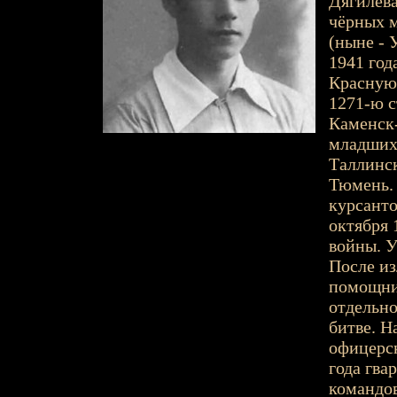
Дягилева
чёрных м
(ныне - 
1941 год
Красную 
1271-ю с
Каменск-
младших 
Таллинск
Тюмень. 
курсанто
октября 
войны. У
После из
помощник
отдельно
битве. Н
офицерск
года гв
командов