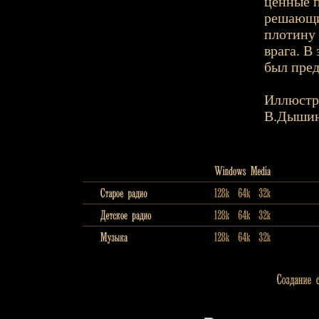
ценные п
решающий
плотину 
врага. В
был пре
Иллюстр
В.Дышин