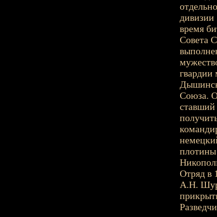
отдельно
дивизии 
время би
Совета С
выполне
мужество
гвардии
Дышински
Союза. О
ставший
получить
командир
немецкий
плотины 
Никопол
Отряд в 
А.Н. Шур
прикрыти
Разведчи