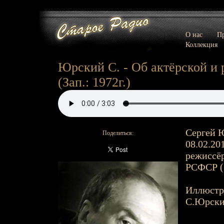
О нас
Пр
Коллекция
Юрский С. - Об актёрской и р
(Зап.: 1972г.)
Сергей Ю
Поделиться:
08.02.20
режиссёр
РСФСР (
Иллюстр
С.Юрск