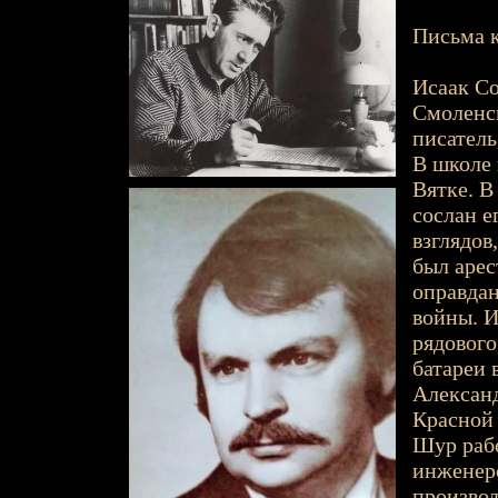
Письма к
Исаак Со
Смоленск
писатель
В школе 
Вятке. В
сослан е
взглядов
был арес
оправдан
войны. И
рядового
батареи 
Александ
Красной 
Шур рабо
инженер
производ