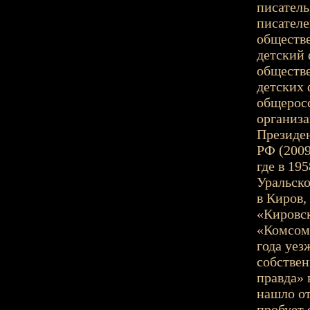
писатель
писателе
обществе
детский
обществ
детских
общерос
организа
Президен
РФ (2009
где в 19
Уральско
в Киров,
«Кировск
«Комсомо
года уез
собстве
правда» 
нашло от
пробует 