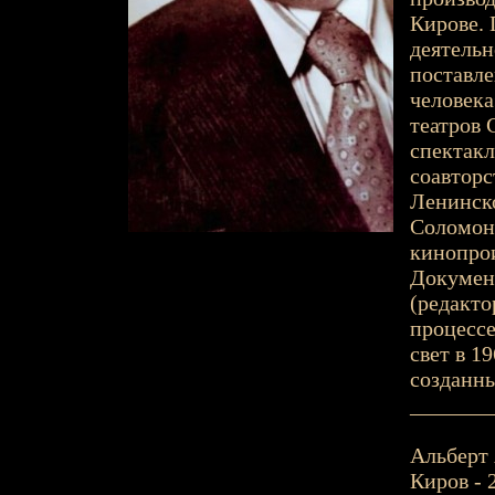
Кирове. 
деятельн
поставле
человека
театров 
спектакл
соавторс
Ленинско
Соломон
кинопрои
Докумен
(редакто
процессе
свет в 1
созданны
_______
Альберт 
Киров - 