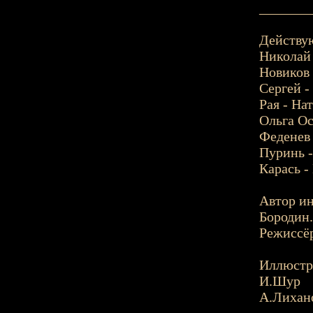
_______
Действу
Николай 
Новиков 
Сергей -
Рая - На
Ольга Ос
Феденев 
Пуринь -
Карась -
Автор ин
Бородин.
Режиссёр
Иллюстр
И.Шур
А.Лихан