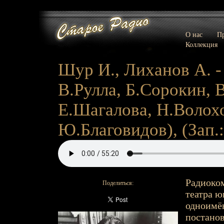
О нас
Пр
Коллекция
Шур И., Лиханов А. - 
В.Рулла, Б.Сорокин, 
Е.Шагалова, Н.Волох
Ю.Благовидов), (Зап.:
Радиоком
Поделиться:
театра ю
одноимён
постанов