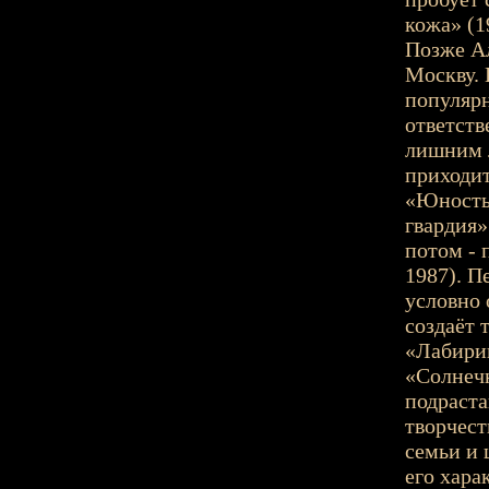
кожа» (1
Позже Ал
Москву. 
популярн
ответств
лишним л
приходит
«Юность»
гвардия»
потом - 
1987). П
условно 
создаёт 
«Лабири
«Солнечн
подраста
творчест
семьи и 
его хара