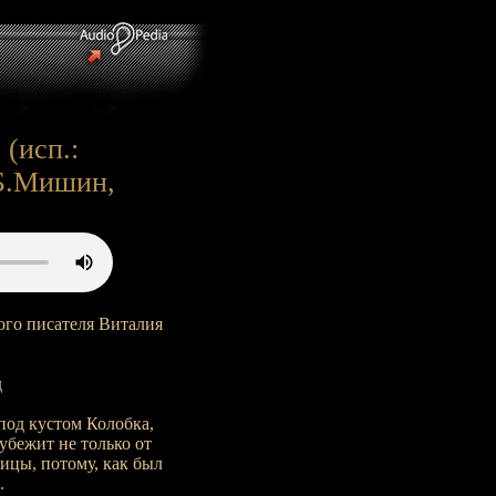
 (исп.:
 Б.Мишин,
ого писателя Виталия
д
под кустом Колобка,
 убежит не только от
сицы, потому, как был
.