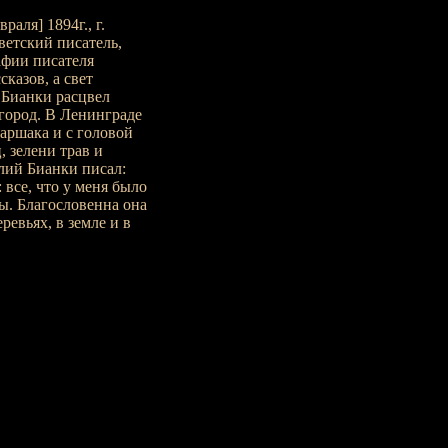
аля] 1894г., г.
оветский писатель,
афии писателя
сказов, а свет
 Бианки расцвел
 город. В Ленинграде
аршака и с головой
, зелени трав и
лий Бианки писал:
 все, что у меня было
лы. Благословенна она
ревьях, в земле и в