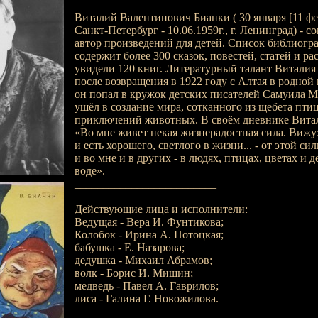
Виталий Валентинович Бианки ( 30 января [11 февр
Санкт-Петербург - 10.06.1959г., г. Ленинград) - с
автор произведений для детей. Список библиогр
содержит более 300 сказок, повестей, статей и рас
увидели 120 книг. Литературный талант Виталия
после возвращения в 1922 году с Алтая в родной
он попал в кружок детских писателей Самуила М
ушёл в создание мира, сотканного из щебета птиц
приключений животных. В своём дневнике Вита
«Во мне живет некая жизнерадостная сила. Вижу:
и есть хорошего, светлого в жизни... - от этой си
и во мне и в других - в людях, птицах, цветах и де
воде».
_________________________
Действующие лица и исполнители:
Ведущая - Вера И. Фунтикова;
Колобок - Ирина А. Потоцкая;
бабушка - Е. Назарова;
дедушка - Михаил Абрамов;
волк - Борис И. Мишин;
медведь - Павел А. Гаврилов;
лиса - Галина Г. Новожилова.