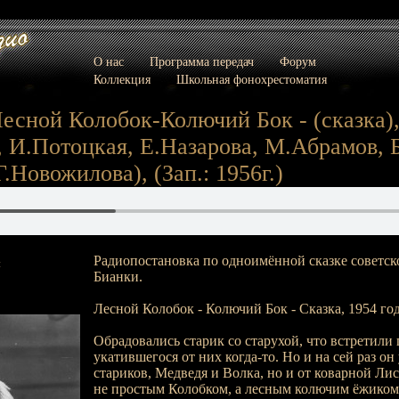
О нас
Программа передач
Форум
Коллекция
Школьная фонохрестоматия
Лесной Колобок-Колючий Бок - (сказка),
 И.Потоцкая, Е.Назарова, М.Абрамов,
.Новожилова), (Зап.: 1956г.)
Радиопостановка по одноимённой сказке советск
:
Бианки.
Лесной Колобок - Колючий Бок - Сказка, 1954 го
Обрадовались старик со старухой, что встретили 
укатившегося от них когда-то. Но и на сей раз он
стариков, Медведя и Волка, но и от коварной Ли
не простым Колобком, а лесным колючим ёжиком