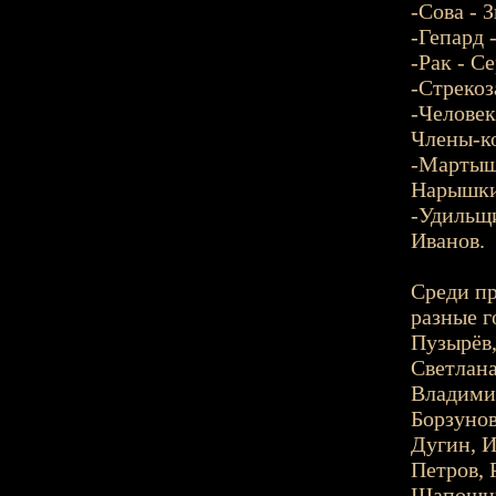
-Сова - 
-Гепард 
-Рак - С
-Стрекоз
-Человек
Члены-к
-Мартышк
Нарышки
-Удильщи
Иванов.
Среди пр
разные г
Пузырёв,
Светлана
Владимир
Борзунов
Дугин, И
Петров, 
Шапошни