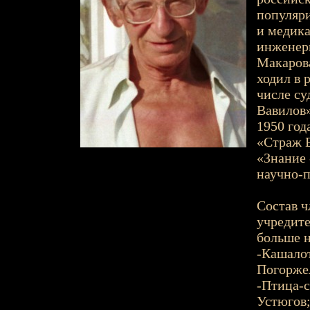
популяри
и медика
инженерн
Макаров
ходил в 
числе су
Вавилов»
1950 год
«Страж Б
«Знание 
научно-п
Состав ч
учредите
больше н
-Кашалот
Погорже
-Птица-с
Устюгов