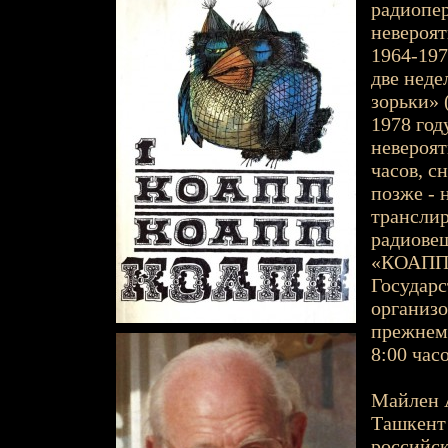
радиопер
невероят
1964-1973
две неде
зорьки» 
1978 год
невероят
часов, сн
позже - 
транслир
радиовещ
«КОАПП»
Государс
организо
прежнем 
8:00 часо
Майлен А
Ташкент -
российск