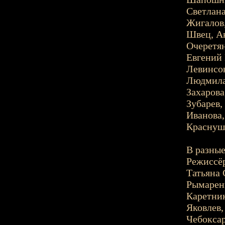
Светлана
Жигалов,
Швец, Ан
Очеретян
Евгений 
Левинсон
Людмила
Захарова
Зубарев,
Иванова,
Краснушк
В разные
Режиссёр
Татьяна 
Рымаренк
Каретник
Яковлев,
Чебоксар