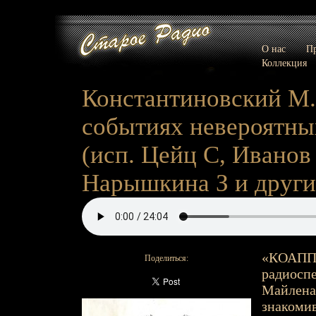
О нас
Пр
Коллекция
Константиновский М.
событиях невероятны
(исп. Цейц С, Иванов
Нарышкина З и другие
«КОАПП.
Поделиться:
радиоспе
Майлена
знакоми