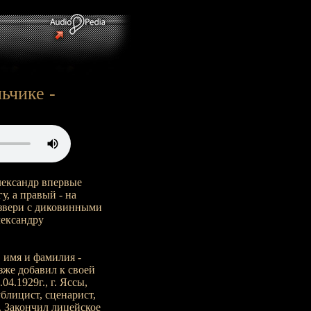
ьчике -
лександр впервые
, а правый - на
звери с диковинными
лександру
. имя и фамилия -
зже добавил к своей
4.1929г., г. Яссы,
ублицист, сценарист,
. Закончил лицейское