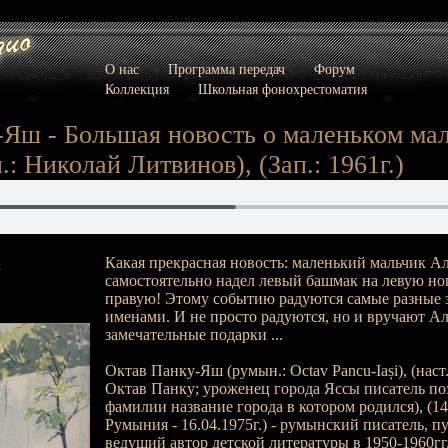
О нас
Программа передач
Форум
Коллекция
Школьная фонохрестоматия
Яш - Большая новость о маленьком мал
п.: Николай Литвинов), (Зап.: 1961г.)
Какая прекрасная новость: маленький мальчик А
:
самостоятельно надел левый башмак на левую ногу
правую! Этому событию радуются самые разные 
именами. И не просто радуются, но и вручают А
замечательные подарки ...
Октав Панку-Яш (румын.: Octav Pancu-Iași), (наст
Октав Панку; уроженец города Яссы писатель по
фамилии название города в котором родился), (14.0
Румыния - 16.04.1975г.) - румынский писатель, п
ведущий автор детской литературы в 1950-1960гг