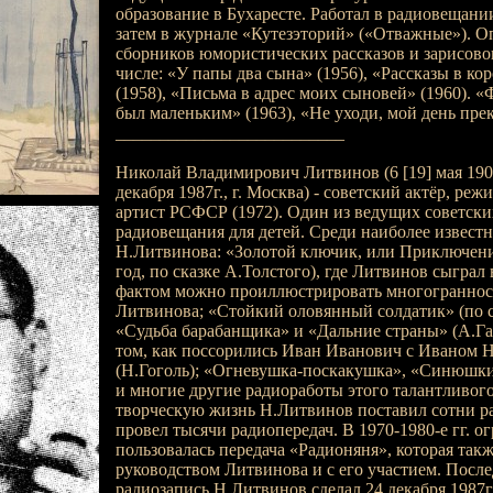
образование в Бухаресте. Работал в радиовещани
затем в журнале «Кутезэторий» («Отважные»). О
сборников юмористических рассказов и зарисовок
числе: «У папы два сына» (1956), «Рассказы в к
(1958), «Письма в адрес моих сыновей» (1960). «
был маленьким» (1963), «Не уходи, мой день прек
__________________________
Николай Владимирович Литвинов (6 [19] мая 1907г
декабря 1987г., г. Москва) - советский актёр, ре
артист РСФСР (1972). Один из ведущих советски
радиовещания для детей. Среди наиболее извест
Н.Литвинова: «Золотой ключик, или Приключени
год, по сказке А.Толстого), где Литвинов сыграл 
фактом можно проиллюстрировать многогранност
Литвинова; «Стойкий оловянный солдатик» (по с
«Судьба барабанщика» и «Дальние страны» (А.Га
том, как поссорились Иван Иванович с Иваном
(Н.Гоголь); «Огневушка-поскакушка», «Синюшки
и многие другие радиоработы этого талантливого
творческую жизнь Н.Литвинов поставил сотни р
провел тысячи радиопередач. В 1970-1980-е гг. 
пользовалась передача «Радионяня», которая такж
руководством Литвинова и с его участием. Пос
радиозапись Н.Литвинов сделал 24 декабря 1987г.,