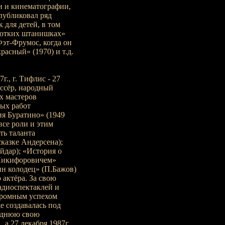
и и кинематографии,
публиковал ряд
 для детей, в том
оротких штанишках»
Фэт-Фрумос, когда он
расный» (1970) и т.д.
., г. Тифлис - 27
жиссёр, народный
х мастеров
ных работ
я Буратино» (1949
все роли и этим
ь таланта
казке Андерсена);
йдар); «История о
 Никифоровичем»
н колодец» (П.Бажов)
 актёра. За свою
адиоспектаклей и
огромным успехом
е создавалась под
леднюю свою
 а 27 декабря 1987г.