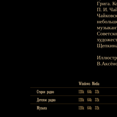
Грига. 
П. И. Ча
Чайковск
небольшо
музыкант
Советско
художест
Щепкина
Иллюстр
В.Аксён