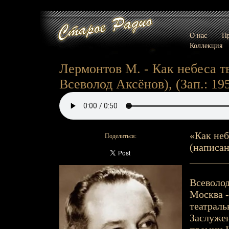
О нас
Пр
Коллекция
Лермонтов М. - Как небеса тво
Всеволод Аксёнов), (Зап.: 195
«Как неб
Поделиться:
(написан
_______
Всеволод
Москва -
театраль
Заслужен