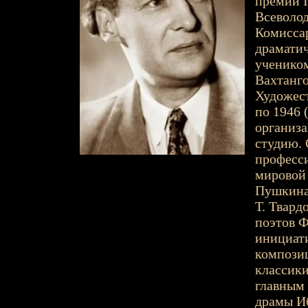
премии I
Всеволод
Комиссар
драматич
учеником
Вахтанг
Художест
по 1946 
организа
студию. 
професси
мировой 
Пушкина,
Т. Твард
поэтов Ф
инициат
компози
классики
главным 
драмы И