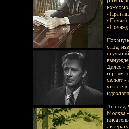
(под наз
комсомол
«Приглаш
«Поля»);
«Поля»);
Накануне
отца, из
огульной
вынужден
Далее - 
героям п
сюжет - 
читателе
идеологи
Леонид М
Москва -
писатель
литерату