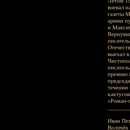
Летом 19
воевал н
газеты М
армии пу
и Максим
Вернувши
писатель
Отечеств
выехал в
Чистопол
писател
премию 
председа
течении 
кактусов
«Роман-г
_______
Иван Пет
Волочёк -