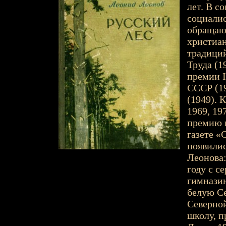
лет. В с
социалис
обращают
христиан
традиций
Труда (1
премии I
СССР (1
(1949). 
1969, 19
премию п
газете «
появили
Леонова:
году с с
гимназию
белую С
Северно
школу, п