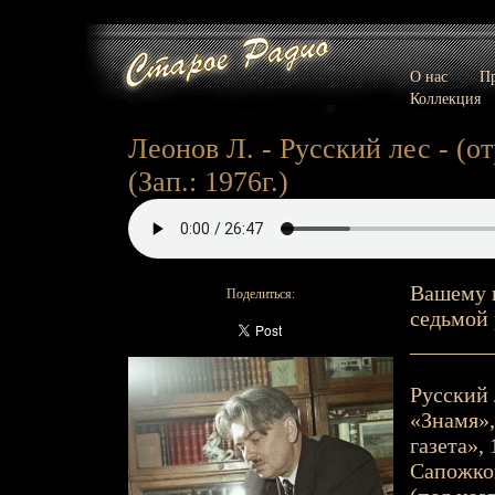
О нас
Пр
Коллекция
Леонов Л. - Русский лес - (от
(Зап.: 1976г.)
Вашему 
Поделиться:
седьмой 
_______
Русский 
«Знамя»,
газета»,
Сапожков