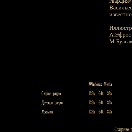
гвардия»
Василье
известно
Иллюстр
А.Эфрос
М.Булга