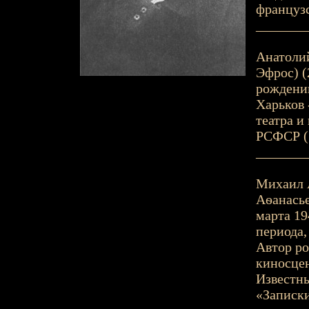
французс
_______
Анатолий
Эфрос) (
рождении
Харьков 
театра и
РСФСР (
_______
Михаил А
Аѳанасьев
марта 19
периода,
Автор ро
киносцен
Известны
«Записки