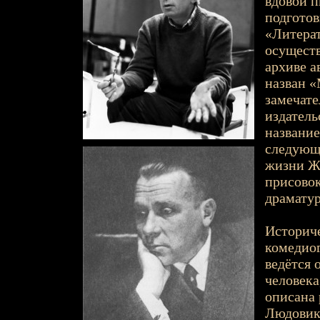
вдовой п
подготов
«Литерат
осуществ
архиве 
назван «
замечате
издатель
название
следующе
жизни Жа
присово
драматур
Историче
комедиог
ведётся 
человека
описана 
Людовик