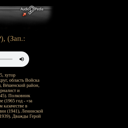
, (Зап.:
5, хутор
руг, область Войска
я, Вёшенский район,
урналист и
45). Полковник
 (1965 год - «за
м казачестве в
мии (1941), Ленинской
1939). Дважды Герой