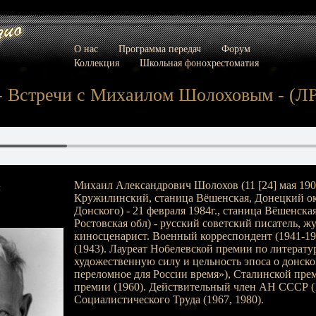
О нас
Программа передач
Форум
Коллекция
Школьная фонохрестоматия
 Встречи с Михаилом Шолоховым - (ЛР)
Михаил Александрович Шолохов (11 [24] мая 190
:
Кружилинский, станица Вёшенская, Донецкий ок
Донского) - 21 февраля 1984г., станица Вёшенска
Ростовская обл) - русский советский писатель, ж
киносценарист. Военный корреспондент (1941-19
(1943). Лауреат Нобелевской премии по литературе
художественную силу и цельность эпоса о донско
переломное для России время»), Сталинской пре
премии (1960). Действительный член АН СССР (
Социалистического Труда (1967, 1980).