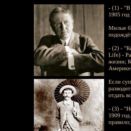
- (1) - "
1905 год
Милые бр
подождёт
- (2) - 
Life) - Р
жизни; К
Америке
Если суп
разводит
отдать в
- (3) - "
1909 год
правило;