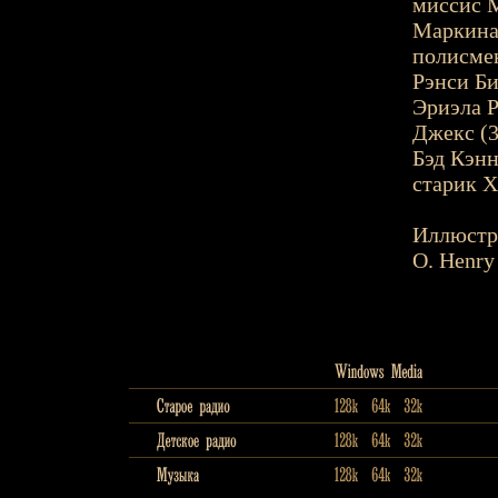
миссис М
Маркина
полисмен
Рэнси Би
Эриэла Р
Джекс (3
Бэд Кэнн
старик Х
Иллюстр
O. Henry