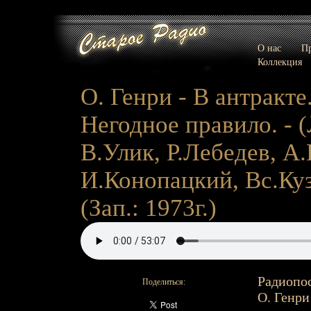
О нас
Пр
Коллекция
О. Генри - В антракте
Негодное правило. - (
В.Улик, Р.Лебедев, А
И.Конопацкий, Вс.Куз
(Зап.: 1973г.)
Радиопос
Поделиться:
О. Генри