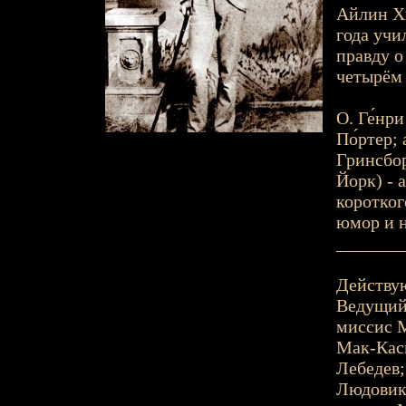
Айлин Хи
года учи
правду о
четырём
О. Ге́нри
По́ртер; 
Гринсбор
Йорк) - 
коротког
юмор и н
_______
Действу
Ведущий 
миссис М
Мак-Каск
Лебедев;
Людовик 