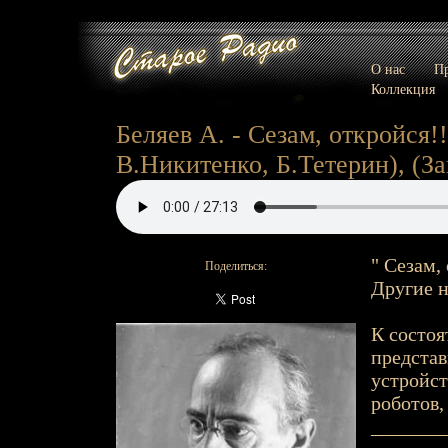
О нас
Пр
Коллекция
Беляев А. - Сезам, откройся!!
В.Никитенко, Б.Тетерин), (Зап
" Сезам, 
Поделиться:
Другие н
К состоя
предста
устройст
роботов,
_______