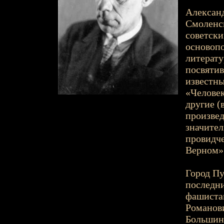
Александ
Смоленск
советски
основопо
литерату
посвятив
известны
«Человек
другие (
произвед
значител
провидч
Верном»
Город Пу
последни
фашистам
Романови
Большинс