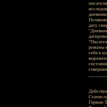
писателя
исследов
дневник
Поляково
дату сме
"Дневник
датирова
"Писател
романы в
себя в к
выражени
состояни
совершен
_______
Действу
Станисла
Герман Т